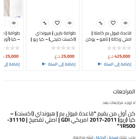
قاعدة فيول بم كاملة |
طوافة بنزين | هيونداي
طوافة | هيو
اصلي وكالة | تاهو – يوكن
(اكسنت خليجي) – كيا ريو |
– كاديلاك 2023
تجاري | 94460-1R000
460-3R000
425,000
د.ع
25,000
د.ع
25,000
د.ع
إضافة إلى السلة
إضافة إلى السلة
إضافة إلى ا
المراجعات
لا توجد مراجعات بعد.
كن أول من يقيم “قاعدة فيول بم | هيونداي (اكسنت) –
كيا (ريو) 2011-2017 امريكي GDI | اصلي تفصيخ | 31110-
1R500”
يجب عليك
تسجيل الدخول
لنشر مراجعة.