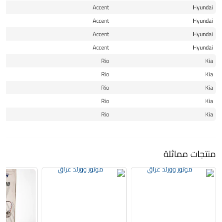
15
Accent
Hyundai
16
Accent
Hyundai
16
Accent
Hyundai
17
Accent
Hyundai
12
Rio
Kia
13
Rio
Kia
14
Rio
Kia
15
Rio
Kia
15
Rio
Kia
منتجات مماثلة