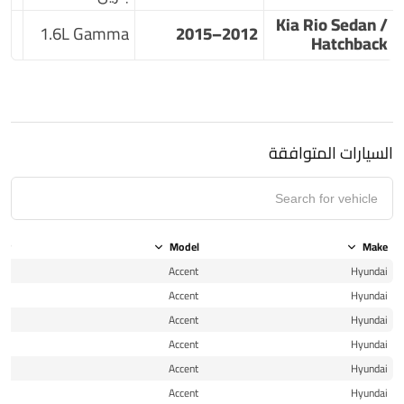
Kia Rio Sedan /
1.6L Gamma
2012–2015
Hatchback
السيارات المتوافقة
ear
Model
Make
11
Accent
Hyundai
12
Accent
Hyundai
13
Accent
Hyundai
14
Accent
Hyundai
14
Accent
Hyundai
15
Accent
Hyundai