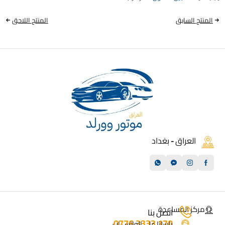
المنتج السابق
المنتج اللاحق
العراق - بغداد
مركز المساعدة
اتصل بنا
170 3333 0776
راسلنا على الواتس اب