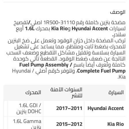
الوصف
مضخة بنزين كاملة
رقم 31110-1R500
اصلي/تفصيخ
لسيارات
Hyundai Accent وKia Rio بمحرك 1.6L أربع
سلندر.
تركب المضخة داخل خزان الوقود وتعمل على ضخ البنزين
للمحرك بضغط ثابت ومنتظم، مما يساعد على تشغيل
السيارة بسلاسة وتقليل مشاكل التقطيع وضعف السحب
الناتجة عن ضعف ضغط الوقود. القطعة تأتي كوحدة
كاملة وتُعرف أيضاً باسم
Fuel Pump Assembly /
Complete Fuel Pump
، وتتوفر كرقم أصلي Hyundai /
Kia.
السنوات الآمنة
السيارة
المحرك
للنشر
1.6L GDI /
2011–2017
Hyundai Accent
DOHC بنزين
1.6L Gamma
2012–2015
Kia Rio
بنزين