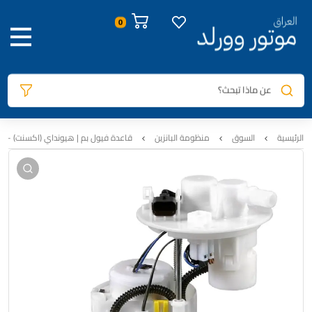
صور المنتج
معلومات المنتج
الوصف
السيارات المتوافقة
المراجعات
0
عن ماذا تبحث؟
الرئيسية
السوق
منظومة البانزين
قاعدة فيول بم | هيونداي (اكسنت) – كيا (ريو) 2011-2017 امريكي GDI | اصلي تفصيخ