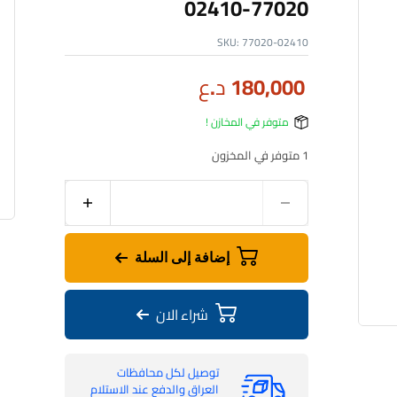
77020-02410
SKU:
77020-02410
180,000
د.ع
متوفر في المخازن !
1 متوفر في المخزون
إضافة إلى السلة
شراء الان
توصيل لكل محافظات
العراق والدفع عند الاستلام