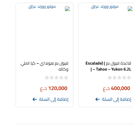
قاعدة فيول بم | (Escalade
فيول بم هونداي – كيا اصلي
– Tahoe – Yukon 6.2L |
وكاله
اصلي تفصيخ
400,000
د.ع
120,000
د.ع
إضافة إلى السلة
إضافة إلى السلة