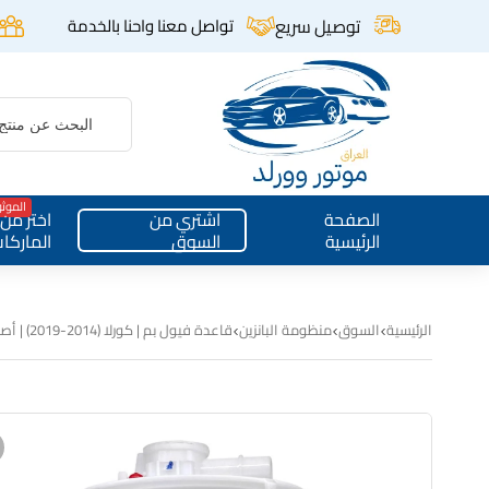
توصيل سريع
تواصل معنا واحنا بالخدمة
الموث
الصفحة
اشتري من
اختر من
الرئيسية
السوق
الماركا
الرئيسية
السوق
منظومة البانزين
قاعدة فيول بم | كورلا (2014-2019) | أصلي وكالة | 77020-02410