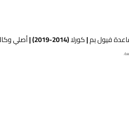
ا (2014-2019) | أصلي وكالة | 77020-02410”
عة.