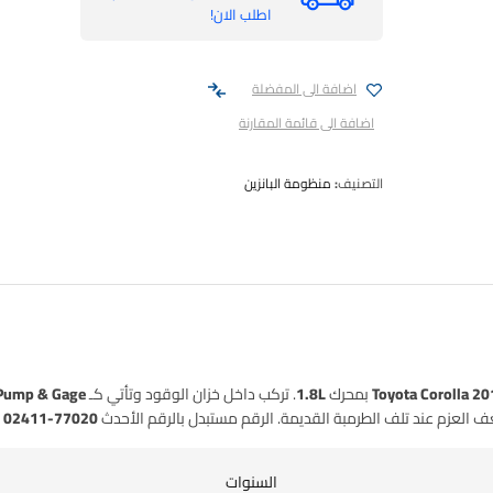
اطلب الان!
اضافة الى المفضلة
اضافة الى قائمة المقارنة
التصنيف:
منظومة البانزين
Toyota Corol بمحرك 1.8L
. تركب داخل خزان الوقود وتأتي كـ
 Pump & Gage
 العزم عند تلف الطرمبة القديمة. الرقم مستبدل بالرقم الأحدث
77020-02411
ح
السنوات