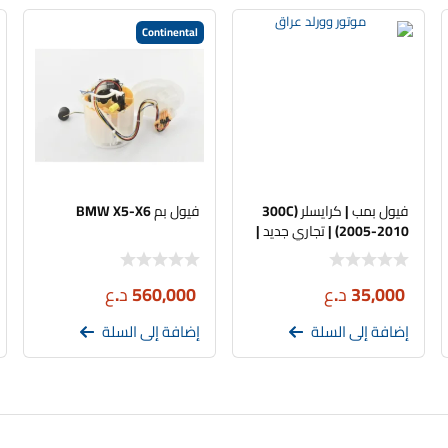
Continental
فيول بمب | كرايسلر (300C
فيول بم BMW X5-X6
2005-2010) | تجاري جديد |
FP434505C – دبسون
35,000
د.ع
560,000
د.ع
إضافة إلى السلة
إضافة إلى السلة