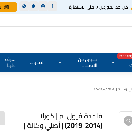
كن أحد الموردين / أملى الاستمارة
س
وقة فقط!
تسوق من
تعرف
المدونة
ت
الاقسام
علينا
قاعدة فيول بم | كورلا
(2014-2019) | أصلي وكالة |