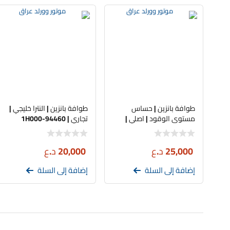
طوافة بانزين | حساس
طوافة بانزين | النترا خليجي |
مستوى الوقود | اصلي |
تجاري | 94460-1H000
كادينزا – ازيرا
25,000
د.ع
20,000
د.ع
إضافة إلى السلة
إضافة إلى السلة