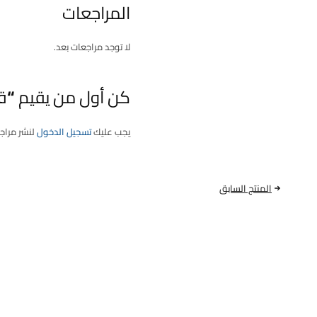
المراجعات
لا توجد مراجعات بعد.
كن أول من يقيم “قاعدة فيول بم | كورل
يجب عليك
تسجيل الدخول
لنشر مراج
المنتج السابق