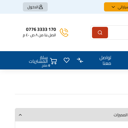
ياراتي
الدخول
170 3333 0776
اتصل بنا من ٨ ص -٤ م
سلة
تواصل
المشتريات
معنا
0
منتج
المميزات