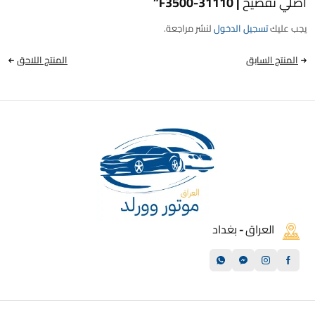
اصلي تفصيخ | 31110-F3500”
يجب عليك
تسجيل الدخول
لنشر مراجعة.
المنتج السابق
المنتج اللاحق
العراق - بغداد