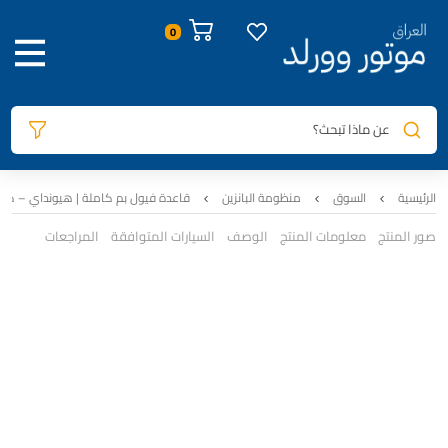
عن ماذا تبحث؟
الرئيسية
السوق
منظومة البانزين
قاعدة فيول بم كاملة | هيونداي – كيا | اصلي ت
صور المنتج
معلومات المنتج
الوصف
السيارات المتوافقة
المراجعات