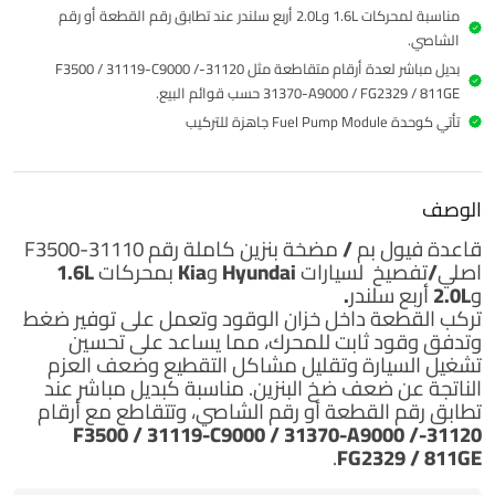
مناسبة لمحركات 1.6L و2.0L أربع سلندر عند تطابق رقم القطعة أو رقم
الشاصي.
بديل مباشر لعدة أرقام متقاطعة مثل 31120-F3500 / 31119-C9000 /
31370-A9000 / FG2329 / 811GE حسب قوائم البيع.
تأتي كوحدة Fuel Pump Module جاهزة للتركيب
الوصف
قاعدة فيول بم / مضخة بنزين كاملة
رقم 31110-F3500
اصلي/تفصيخ
لسيارات
Hyundai وKia بمحركات 1.6L
و2.0L أربع سلندر.
تركب القطعة داخل خزان الوقود وتعمل على توفير ضغط
وتدفق وقود ثابت للمحرك، مما يساعد على تحسين
تشغيل السيارة وتقليل مشاكل التقطيع وضعف العزم
الناتجة عن ضعف ضخ البنزين. مناسبة كبديل مباشر عند
تطابق رقم القطعة أو رقم الشاصي، وتتقاطع مع أرقام
31120-F3500 / 31119-C9000 / 31370-A9000 /
.
FG2329 / 811GE