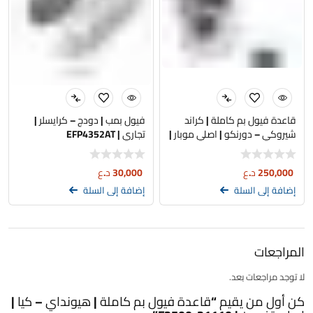
قاعدة فيول بم كاملة | كراند
فيول بمب | دودج – كرايسلر |
شيروكي – دورنكو | اصلي موبار |
تجاري | EFP4352AT
3.6L – 5.7L
250,000
د.ع
30,000
د.ع
إضافة إلى السلة
إضافة إلى السلة
المراجعات
لا توجد مراجعات بعد.
كن أول من يقيم “قاعدة فيول بم كاملة | هيونداي – كيا |