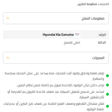
التصنيف:
منظومة البانزين
معلومات المنتج
Hyundai Kia Genuine
البراند
الحالة
اصلي تفصيخ
المميزات
توفر ضغط وتدفق وقود ثابت للمحرك، مما يساعد على عمل المحرك بسلاسة
واستقرار.
تركب داخل خزان الوقود كقاعدة فيول بم كاملة ضمن نظام البنزين.
تساعد على تحسين تشغيل السيارة عند ضعف قاعدة الفيول بم القديمة أو
تأخر تشغيل السيارة.
تقلل مشاكل التقطيع وضعف العزم الناتجة عن ضعف ضخ البنزين أو عدم ثبات
ضغط الوقود.