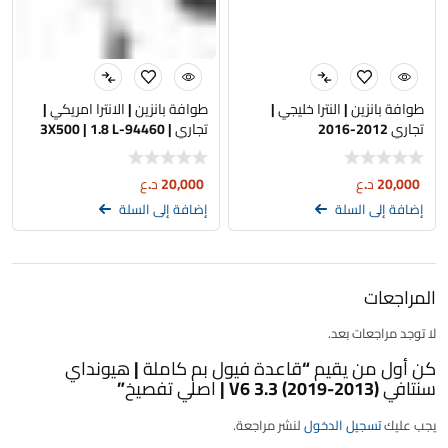
طوافة بانزين | النترا خليجي |
طوافة بانزين | الانترا امريكي |
تجاري 2012-2016
تجاري | 94460-3X500 | 1.8 L
20,000
د.ع
20,000
د.ع
إضافة إلى السلة
إضافة إلى السلة
المراجعات
لا توجد مراجعات بعد.
كن أول من يقيم “قاعدة فيول بم كاملة | هيونداي
سنتافي (2013-2019) 3.3 V6 | اصلي تفصيخ”
يجب عليك
تسجيل الدخول
لنشر مراجعة.