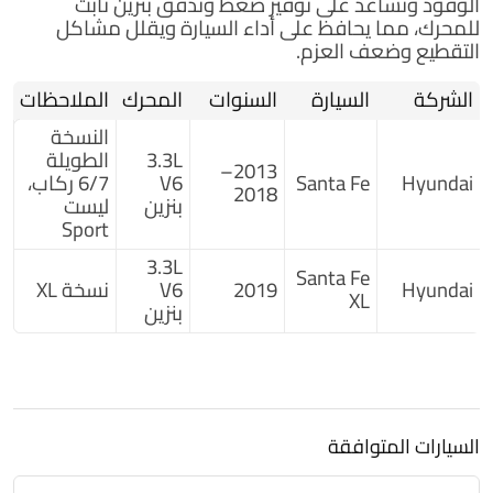
الوقود وتساعد على توفير ضغط وتدفق بنزين ثابت
للمحرك، مما يحافظ على أداء السيارة ويقلل مشاكل
التقطيع وضعف العزم.
الشركة
السيارة
السنوات
المحرك
الملاحظات
النسخة
3.3L
الطويلة
2013–
Hyundai
Santa Fe
V6
6/7 ركاب،
2018
بنزين
ليست
Sport
3.3L
Santa Fe
Hyundai
2019
V6
نسخة XL
XL
بنزين
السيارات المتوافقة