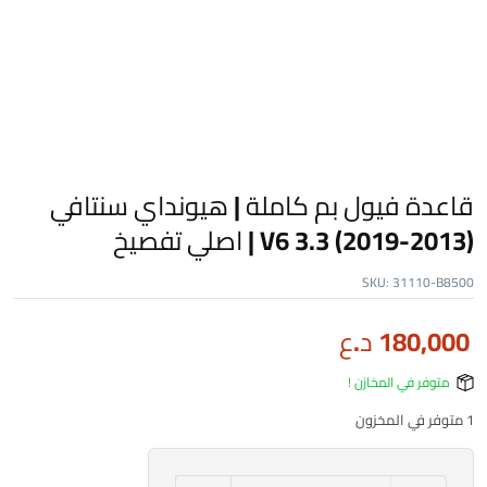
قاعدة فيول بم كاملة | هيونداي سنتافي
(2013-2019) 3.3 V6 | اصلي تفصيخ
SKU:
31110-B8500
180,000
د.ع
متوفر في المخازن !
1 متوفر في المخزون