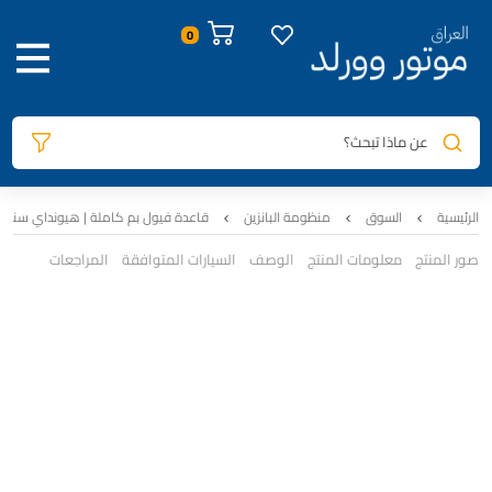
عن ماذا تبحث؟
الرئيسية
السوق
منظومة البانزين
قاعدة فيول بم كاملة | هيونداي سنتافي (2013-2019) 3.3 V6 | اصلي 
صور المنتج
معلومات المنتج
الوصف
السيارات المتوافقة
المراجعات