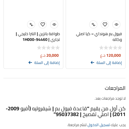
فيول بم هونداي – كيا اصلي
طوافة بانزين | النترا خليجي |
وكاله
تجاري | 94460-1H000
120,000
د.ع
20,000
د.ع
إضافة إلى السلة
إضافة إلى السلة
المراجعات
لا توجد مراجعات بعد.
كن أول من يقيم “قاعدة فيول بم | شيفروليه (أفيو 2009-
2011) | اصلي تفصيخ | 95037382”
يجب عليك
تسجيل الدخول
لنشر مراجعة.