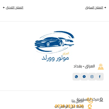
المنتج السابق
المنتج اللاحق
العراق - بغداد
مركز المساعدة
اتصل بنا
170 3333 0776
راسلنا على الواتس اب