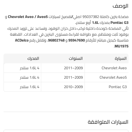
الوصف
مضخة بنزين كاملة
95037382
اصلي/تفصيخ
لسيارات
Chevrolet Aveo / Aveo5 و
Pontiac G3 بمحرك 1.6L أربع سلندر.
تأتي المضخة كوحدة داخلية تركب داخل خزان الوقود، وتساعد على تزويد المحرك
بوقود ثابت ومنتظم، مع طوافه لقراءة مستوى البنزين في العدادات. القطعة
مناسبة كبديل مباشر للأرقام
95947690
و
96802748
، وتقابل رقم
ACDelco
.
MU1975
السيارة
السنوات
المحرك
Chevrolet Aveo
2009–2011
1.6L 4 سلندر
Chevrolet Aveo5
2009–2011
1.6L 4 سلندر
Pontiac G3
2009–2010
1.6L 4 سلندر
السيارات المتوافقة