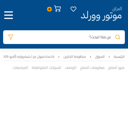
عن ماذا تبحث؟
الرئيسية
السوق
منظومة البانزين
قاعدة فيول بم | شيفروليه (أفيو 2009-2011) | اصلي تفصيخ | 95037382
صور المنتج
معلومات المنتج
الوصف
السيارات المتوافقة
المراجعات