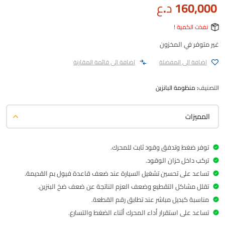
160,000
د.ع
نفذت الكمية !
غير متوفر في المخزون
اضافة الى المفضلة
اضافة الى قائمة المقارنة
التصنيف:
منظومة البانزين
المميزات
توفر ضغط وتدفق وقود ثابت للمحرك.
تركب داخل خزان الوقود.
تساعد على تحسين تشغيل السيارة عند ضعف قاعدة فيول بم القديمة.
تقلل مشاكل التقطيع وضعف العزم الناتجة عن ضعف ضخ البنزين.
مناسبة كبديل مباشر عند تطابق رقم القطعة.
تساعد على استقرار أداء المحرك أثناء الضغط والتسارع.