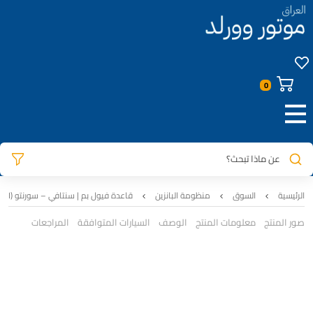
عن ماذا تبحث؟
الرئيسية
السوق
منظومة البانزين
قاعدة فيول بم | سنتافي – سورنتو (2.4L GDI) | أصلي تفصيخ | 31110-4Z500
صور المنتج
معلومات المنتج
الوصف
السيارات المتوافقة
المراجعات