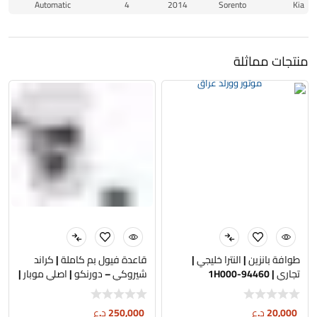
Automatic
4
2014
Sorento
Kia
منتجات مماثلة
طوافة بانزين | النترا خليجي |
قاعدة فيول بم كاملة | كراند
تجاري | 94460-1H000
شيروكي – دورنكو | اصلي موبار |
3.6L – 5.7L
20,000
د.ع
250,000
د.ع