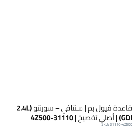
قاعدة فيول بم | سنتافي – سورنتو (2.4L
GDI) | أصلي تفصيخ | 31110-4Z500
SKU:
31110-4Z500