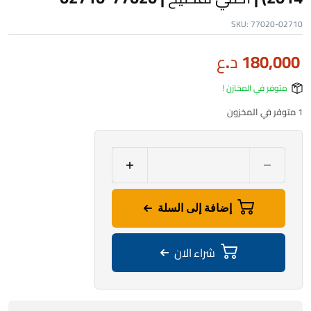
SKU:
77020-02710
180,000
د.ع
متوفر في المخازن !
1 متوفر في المخزون
إضافة إلى السلة
شراء الان