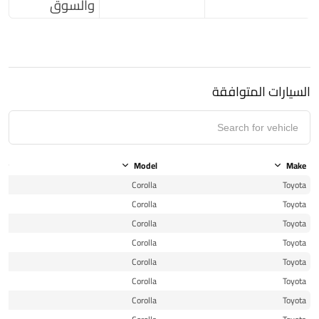
والسوق
السيارات المتوافقة
ear
Model
Make
08
Corolla
Toyota
09
Corolla
Toyota
10
Corolla
Toyota
11
Corolla
Toyota
11
Corolla
Toyota
12
Corolla
Toyota
13
Corolla
Toyota