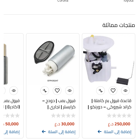
14
Corolla
Toyota
منتجات مماثلة
قاعدة فيول بم كاملة |
فيول بمب | دودج –
فيول بمب |
كراند شيروكي – دورنكو |
كرايسلر | تجاري |
(اكاديا) | ا
اصلي موبار | 3.6L – 5.7L
EFP4352AT
85641400
250,000
د.ع
30,000
د.ع
50,000
د.ع
إضافة إلى السلة
إضافة إلى السلة
إضافة إلى ا