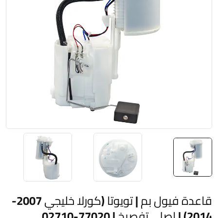
قاعدة فيول بم | تويوتا (كورلا خليجي 2007-
2014) | اصلي تفصيخ | 77020-02710