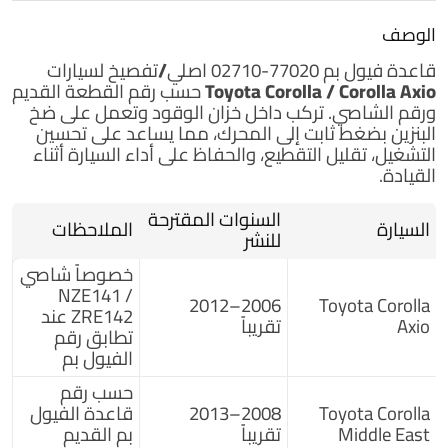
الوصف
قاعدة فيول بم
77020-02710
اصلي/تفصيخ
لسيارات
Toyota Corolla / Corolla Axio
حسب رقم القطعة القديم
ورقم الشاصي. تركب داخل خزان الوقود وتعمل على ضخ
البنزين بضغط ثابت إلى المحرك، مما يساعد على تحسين
التشغيل، تقليل التقطيع، والحفاظ على أداء السيارة أثناء
القيادة.
السنوات المقترحة
السيارة
الملاحظات
للنشر
خصوصاً شاصي
NZE141 /
2006–2012
Toyota Corolla
ZRE142 عند
Axio
تقريباً
تطابق رقم
الفيول بم
حسب رقم
Toyota Corolla
2008–2013
قاعدة الفيول
Middle East
تقريباً
بم القديم