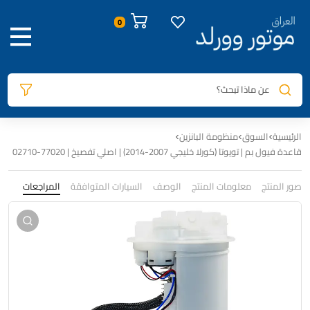
0
عن ماذا تبحث؟
الرئيسية
السوق
منظومة البانزين
قاعدة فيول بم | تويوتا (كورلا خليجي 2007-2014) | اصلي تفصيخ | 77020-02710
صور المنتج
معلومات المنتج
الوصف
السيارات المتوافقة
المراجعات