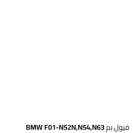
فيول بم BMW F01-N52N,N54,N63