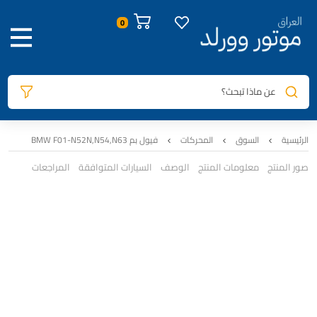
عن ماذا تبحث؟
الرئيسية
السوق
المحركات
فيول بم BMW F01-N52N,N54,N63
صور المنتج
معلومات المنتج
الوصف
السيارات المتوافقة
المراجعات