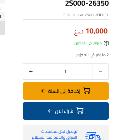
26350-2S000
ب
SKU:
26350-2S000/FILDEX
10,000
د.ع
متوفر في المخازن !
2 متوفر في المخزون
إضافة إلى السلة
شراء الان
توصيل لكل محافظات
العراق والدفع عند الاستلام