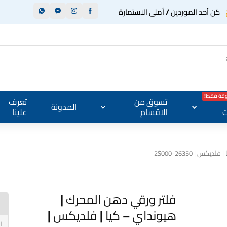
كن أحد الموردين / أملى الاستمارة
وقة فقط!
تسوق من
تعرف
المدونة
ت
الاقسام
علينا
 | 26350-2S000
فلتر ورقي دهن المحرك |
هيونداي – كيا | فلديكس |