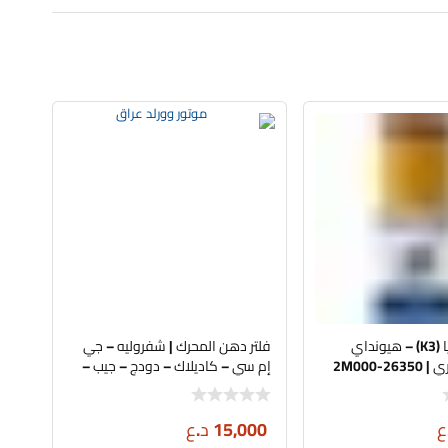
فلتر دهن | كيا (K3) – هيونداي
فلتر دهن المحرك | شفروليه – جي
2-2M000
إم سي – كاديلاك – دودج – جيب –
رام | فلديكس | اصلي | 72234WS
ع
15,000
د.ع