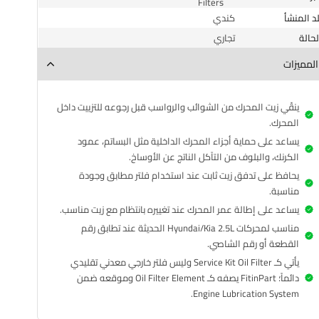
لد المنشأ
كندي
الحالة
تجاري
المميزات
ينقّي زيت المحرك من الشوائب والرواسب قبل رجوعه للتزييت داخل
المحرك.
يساعد على حماية أجزاء المحرك الداخلية مثل البساتم، عمود
الكرنك، والبلوف من التآكل الناتج عن الأوساخ.
يحافظ على تدفق زيت ثابت عند استخدام فلتر مطابق وجودة
مناسبة.
يساعد على إطالة عمر المحرك عند تغييره بانتظام مع زيت مناسب.
مناسب لمحركات Hyundai/Kia 2.5L الحديثة عند تطابق رقم
القطعة أو رقم الشاصي.
يأتي كـ Service Kit Oil Filter وليس فلتر خارجي معدني تقليدي
دائماً؛ FitinPart يصفه كـ Oil Filter Element وموقعه ضمن
Engine Lubrication System.