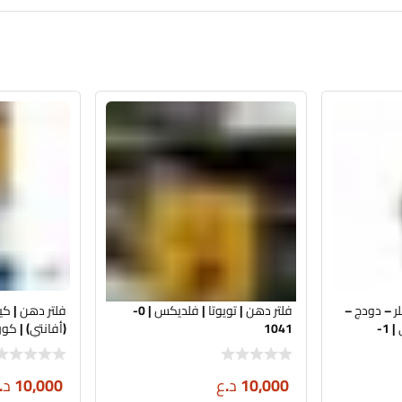
ر – دودج –
فلتر دهن | تويوتا | فلديكس | 0-
جيب – رام | تجاري كوبي | 1-
1041
(أفانتي) | كوري | 6350
10,000
د.ع
10,000
د.