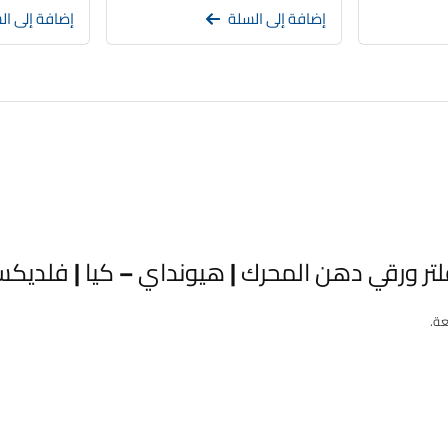
إضافة إلى السلة
إضافة إلى ال
رقي دهن المحرك | هيونداي – كيا | فلديكس | 26350-000
عة.