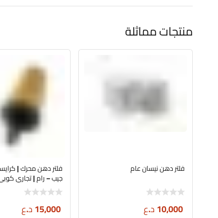
منتجات مماثلة
فلتر دهن نيسان عام
فلتر دهن محرك | كرايسل
68191349AA
10,000
د.ع
15,000
د.ع