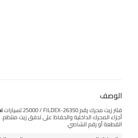
الوصف
فلتر زيت محرك
رقم 26350-2S000 / FILDEX
لسيارات Hyundai وKia بمحركات 2.5L.
أجزاء المحرك الداخلية والحفاظ على تدفق زيت منتظم.
القطعة أو رقم الشاصي.