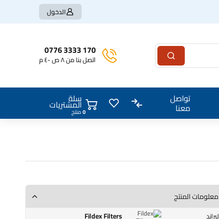
الدخول
170 3333 0776
اتصل بنا من ٨ ص -٤ م
سلة
تواصل
المشتريات
معنا
منتج
معلومات المنتج
Fildex Filters
البراند