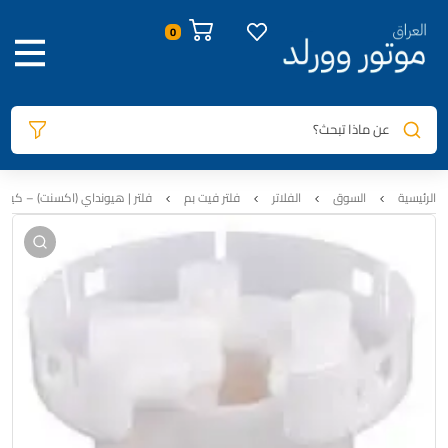
صور المنتج
معلومات المنتج
الوصف
السيارات المتوافقة
المراجعات
0
عن ماذا تبحث؟
الرئيسية
السوق
الفلاتر
فلتر فيت بم
فلتر | هيونداي (اكسنت) – كيا (ريو) | تجا