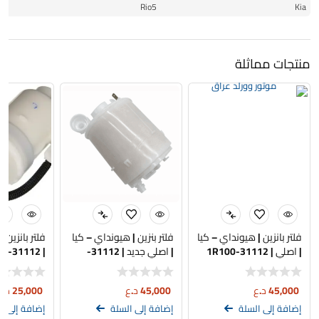
11
Rio5
Kia
منتجات مماثلة
فلتر بانزين | هيونداي – كيا
فلتر بنزين | هيونداي – كيا
فلتر بانزين 
| اصلي | 31112-1R100
| اصلي جديد | 31112-
| 31112-3X000 | تجاري
C9100
45,000
د.ع
45,000
د.ع
25,000
د.ع
إضافة إلى السلة
إضافة إلى السلة
إضافة إلى ا