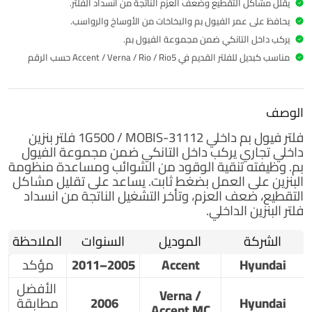
يقلل مشاكل التقطيع وضعف العزم الناتجة من انسداد الفلتر.
يحافظ على عمر الفيول بم والبخاخات من الأوساخ والرواسب.
يركب داخل التانكي ضمن مجموعة الفيول بم.
مناسب كبديل للفلتر القديم في Accent / Verna / Rio / Rio5 حسب الرقم
الوصف
فلتر فيول بم داخلي
31112-1G500 / MOBIS فلتر بنزين
داخلي تجاري يركب داخل التانكي ضمن مجموعة
الفيول
بم
. وظيفته تنقية الوقود من الشوائب ومساعدة منظومة
البنزين على العمل بضغط ثابت. يساعد على تقليل مشاكل
التقطيع، ضعف العزم، وتأخر التشغيل الناتجة من انسداد
فلتر البنزين الداخلي.
الشركة
الموديل
السنوات
الملاحظة
Hyundai
Accent
2005–2011
مؤكد
الأفضل
Verna /
Hyundai
2006
مطابقة
Accent MC