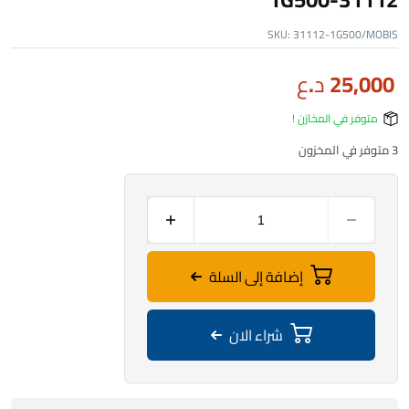
SKU:
31112-1G500/MOBIS
25,000
د.ع
متوفر في المخازن !
3 متوفر في المخزون
إضافة إلى السلة
شراء الان