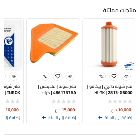
منتجات مماثلة
فلتر شوتة دائري | بيكانتو |
فلتر شوتة | فلديكس |
فلتر شوتة | ب
HI-TK | 2813-G6000
4861737AA | كراند
TUROK | تجاري
كرفان – تاون كانتري
10,000
د.ع
15,000
د.ع
10,000
د.ع
إضافة إلى السلة
إضافة إلى السلة
إضافة إلى ا