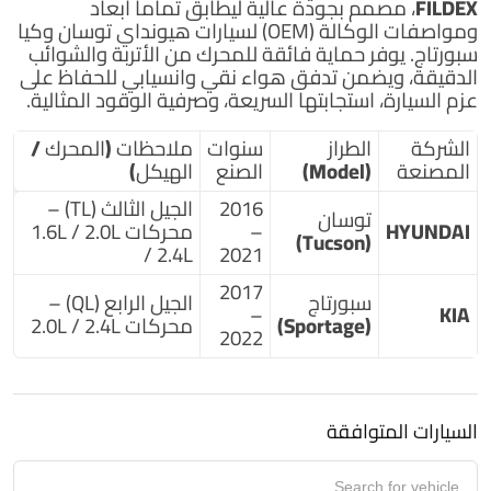
FILDEX
، مصمم بجودة عالية ليطابق تماماً أبعاد
ومواصفات الوكالة (OEM) لسيارات هيونداي توسان وكيا
سبورتاج. يوفر حماية فائقة للمحرك من الأتربة والشوائب
الدقيقة، ويضمن تدفق هواء نقي وانسيابي للحفاظ على
عزم السيارة، استجابتها السريعة، وصرفية الوقود المثالية.
الشركة
الطراز
سنوات
ملاحظات (المحرك /
المصنعة
(Model)
الصنع
الهيكل)
2016
الجيل الثالث (TL) –
توسان
HYUNDAI
–
محركات 1.6L / 2.0L
(Tucson)
/ 2.4L
2021
2017
سبورتاج
الجيل الرابع (QL) –
–
KIA
(Sportage)
محركات 2.0L / 2.4L
2022
السيارات المتوافقة