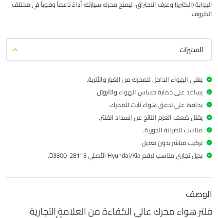
البوابة (الكتريز) وغرف الاحتراق، ليمنح محرك سيارتك أداءً ناعماً وقوياً في مختلف
الظروف.
المميزات
ينقي الهواء الداخل للمحرك من الغبار والأتربة.
يساعد على حماية حساس الهواء والثروتل.
يحافظ على تدفق هواء ثابت للمحرك.
يقلل ضعف العزم الناتج عن انسداد الفلتر.
مناسب للصيانة الدورية.
تركيب مباشر بدون تعديل.
بديل تجاري مناسب لرقم Hyundai/Kia الأصلي 28113-D3300.
الوصف
فلتر هواء محرك عالي الكفاءة من العلامة التجارية