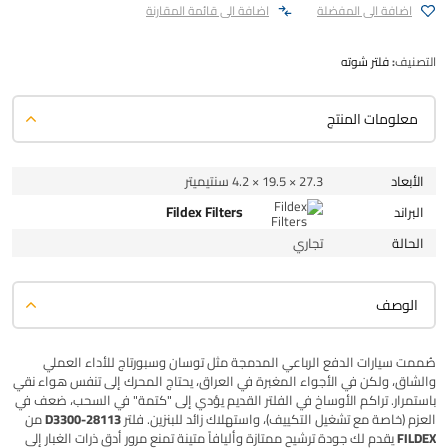
اضافة الى المفضلة
اضافة الى قائمة المقارنة
التصنيف:
فلتر شوته
معلومات المنتج
الأبعاد
27.3 × 19.5 × 4.2 سنتيميتر
Fildex Filters
البراند
الحالة
تجاري
الوصف
صُممت سيارات الدفع الرباعي المدمجة مثل توسان وسبورتاج للأداء العملي
والشاق، ولكن في الأجواء المغبرة في العراق، يحتاج المحرك إلى تنفس هواء نقي
باستمرار. تراكم الأوساخ في الفلتر القديم يؤدي إلى "كتمة" في السحب، ضعف في
العزم (خاصة مع تشغيل التكييف)، واستهلاك زائد للبنزين. فلتر
28113-D3300
من
FILDEX
يقدم لك جودة ترشيح ممتازة وأليافاً متينة تمنع مرور أدق ذرات الغبار إلى