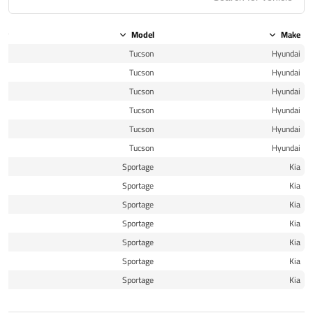
ear
Model
Make
16
Tucson
Hyundai
17
Tucson
Hyundai
18
Tucson
Hyundai
19
Tucson
Hyundai
20
Tucson
Hyundai
21
Tucson
Hyundai
17
Sportage
Kia
18
Sportage
Kia
19
Sportage
Kia
20
Sportage
Kia
20
Sportage
Kia
21
Sportage
Kia
22
Sportage
Kia