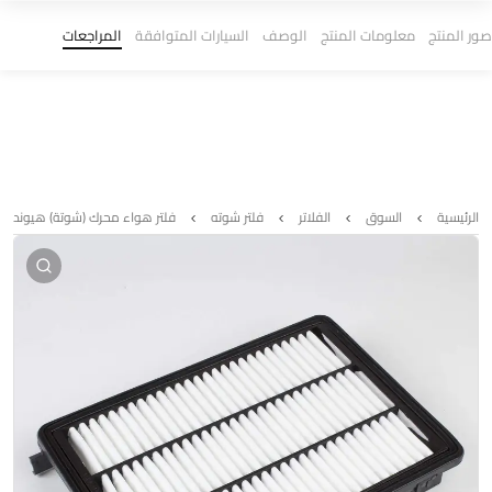
صور المنتج
معلومات المنتج
الوصف
السيارات المتوافقة
المراجعات
الرئيسية
السوق
الفلاتر
فلتر شوته
فلتر هواء محرك (شوتة) هيونداي توسان وكيا سبور