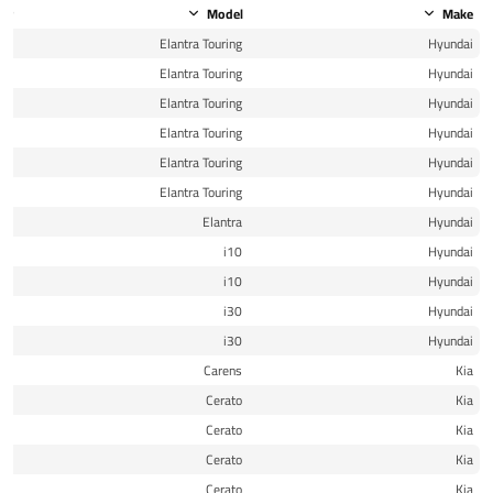
ear
Model
Make
10
Elantra Touring
Hyundai
10
Elantra Touring
Hyundai
11
Elantra Touring
Hyundai
11
Elantra Touring
Hyundai
12
Elantra Touring
Hyundai
12
Elantra Touring
Hyundai
10
Elantra
Hyundai
15
i10
Hyundai
16
i10
Hyundai
10
i30
Hyundai
11
i30
Hyundai
08
Carens
Kia
10
Cerato
Kia
11
Cerato
Kia
12
Cerato
Kia
13
Cerato
Kia