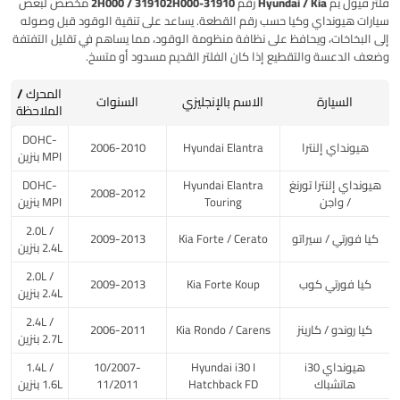
فلتر فيول بم Hyundai / Kia رقم 31910-2H000 / 319102H000
مخصص لبعض
سيارات
هيونداي وكيا
حسب رقم القطعة. يساعد على تنقية الوقود قبل وصوله
إلى البخاخات، ويحافظ على نظافة منظومة الوقود، مما يساهم في تقليل التفتفة
وضعف الدعسة والتقطيع إذا كان الفلتر القديم مسدود أو متسخ.
المحرك /
السيارة
الاسم بالإنجليزي
السنوات
الملاحظة
DOHC-
هيونداي إلنترا
Hyundai Elantra
2006-2010
MPI بنزين
هيونداي إلنترا تورنغ
Hyundai Elantra
DOHC-
2008-2012
/ واجن
Touring
MPI بنزين
2.0L /
كيا فورتي / سيراتو
Kia Forte / Cerato
2009-2013
2.4L بنزين
2.0L /
كيا فورتي كوب
Kia Forte Koup
2009-2013
2.4L بنزين
2.4L /
كيا روندو / كارينز
Kia Rondo / Carens
2006-2011
2.7L بنزين
هيونداي i30
Hyundai i30 I
10/2007-
1.4L /
هاتشباك
Hatchback FD
11/2011
1.6L بنزين