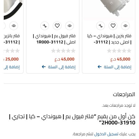
فلتر بنزين | هيونداي – كيا
فلتر فيول بم | هيونداي |
فلتر بانزين 
| اصلي جديد | 31112-
اصلي | 31112-1R000
| 31112-3X000 | تجاري
C9100
45,000
د.ع
45,000
د.ع
25,000
د.ع
إضافة إلى السلة
إضافة إلى السلة
إضافة إلى ا
المراجعات
لا توجد مراجعات بعد.
كن أول من يقيم “فلتر فيول بم | هيونداي – كيا | تجاري |
31910-2H000”
يجب عليك
تسجيل الدخول
لنشر مراجعة.