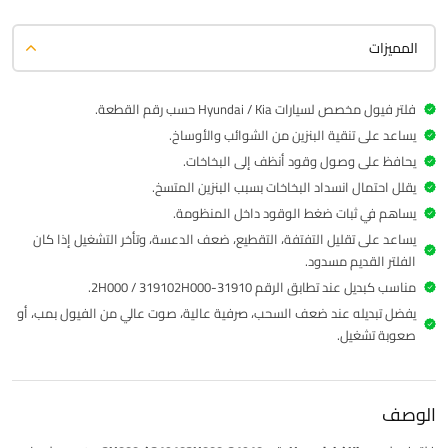
المميزات
فلتر فيول مخصص لسيارات Hyundai / Kia حسب رقم القطعة.
يساعد على تنقية البنزين من الشوائب والأوساخ.
يحافظ على وصول وقود أنظف إلى البخاخات.
يقلل احتمال انسداد البخاخات بسبب البنزين المتسخ.
يساهم في ثبات ضغط الوقود داخل المنظومة.
يساعد على تقليل التفتفة، التقطيع، ضعف الدعسة، وتأخر التشغيل إذا كان
الفلتر القديم مسدود.
مناسب كبديل عند تطابق الرقم 31910-2H000 / 319102H000.
يفضل تبديله عند ضعف السحب، صرفية عالية، صوت عالي من الفيول بمب، أو
صعوبة تشغيل.
الوصف