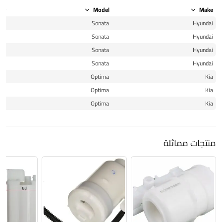
ear
Model
Make
16
Sonata
Hyundai
17
Sonata
Hyundai
18
Sonata
Hyundai
19
Sonata
Hyundai
16
Optima
Kia
17
Optima
Kia
18
Optima
Kia
منتجات مماثلة