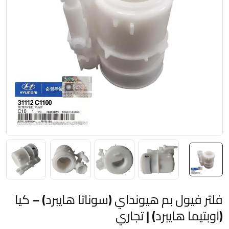
فلتر فيول بم هيونداي (سوناتا هايبرد) – كيا
(اوبتيما هايبرد) | تجاري