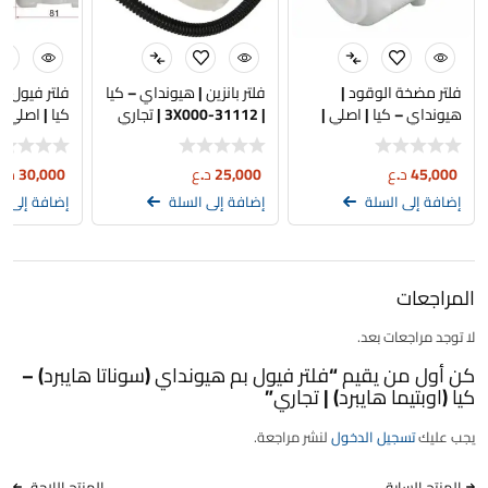
فلتر مضخة الوقود |
فلتر بانزين | هيونداي – كيا
فلتر فيول ب
هيونداي – كيا | اصلي |
| 31112-3X000 | تجاري
2H000
31112-C1100
45,000
د.ع
25,000
د.ع
30,000
د.ع
إضافة إلى السلة
إضافة إلى السلة
إضافة إلى ا
المراجعات
لا توجد مراجعات بعد.
كن أول من يقيم “فلتر فيول بم هيونداي (سوناتا هايبرد) –
كيا (اوبتيما هايبرد) | تجاري”
يجب عليك
تسجيل الدخول
لنشر مراجعة.
المنتج السابق
المنتج اللاحق