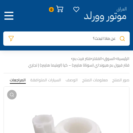
0
عن ماذا تبحث؟
الرئيسية
السوق
الفلاتر
فلتر فيت بم
فلتر فيول بم هيونداي (سوناتا هايبرد) – كيا (اوبتيما هايبرد) | تجاري
صور المنتج
معلومات المنتج
الوصف
السيارات المتوافقة
المراجعات