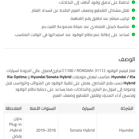
تحافظ على تدفق وقود أنظف إلى البخاخات.
تقلل مشاكل التقطيع وضعف العزم الناتجة عن انسداد الفلتر.
تركيب مباشر عند تطابق رقم القطعة.
مناسبة كبديل اقتصادي عند صيانة مجموعة الفيت بم.
تساعد على إطالة عمر نظام الوقود عند استبدالها في الوقت المناسب.
الوصف
فلتر فيتبم الوقود
31112-C1100 / RONGKAI
تجاري/صيني
عالي الجودة لسيارات
Hyundai / Kia
، مناسب لبعض موديلات
Hyundai Sonata Hybrid
و
Kia Optima
Hybrid
حسب رقم الشاصي. يعمل على تنقية الوقود من الشوائب والرواسب قبل
وصوله إلى فيول بم البنزين والبخاخات، مما يساعد على حماية نظام الوقود
وتحسين أداء المحرك وتقليل التقطيع وضعف العزم.
الشركة
السيارة
السنوات الآمنة
الملاحظة
بدون
Plug-in
Hybrid،
2016–2019
Sonata Hybrid
Hyundai
يفضل