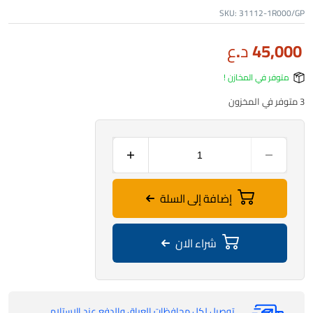
SKU:
31112-1R000/GP
45,000
د.ع
متوفر في المخازن !
3 متوفر في المخزون
إضافة إلى السلة
شراء الان
توصيل لكل محافظات العراق والدفع عند الاستلام