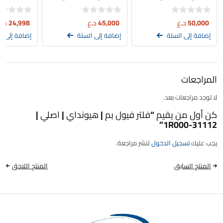
31112-1W000
31112-C1100
تجاري | 31112-C2500
50,000
د.ع
45,000
د.ع
24,998
د.ع
إضافة إلى السلة
إضافة إلى السلة
إضافة إلى ا
المراجعات
لا توجد مراجعات بعد.
كن أول من يقيم “فلتر فيول بم | هيونداي | اصلي |
31112-1R000”
يجب عليك
تسجيل الدخول
لنشر مراجعة.
المنتج السابق
المنتج اللاحق