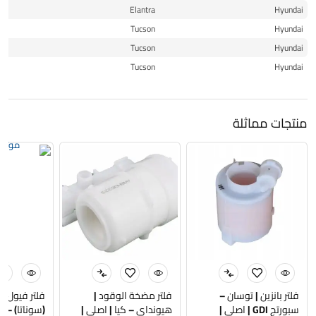
16
Elantra
Hyundai
14
Tucson
Hyundai
15
Tucson
Hyundai
15
Tucson
Hyundai
منتجات مماثلة
فلتر بانزين | توسان –
فلتر مضخة الوقود |
فلتر فيول ب
سبورتج GDI | اصلي |
هيونداي – كيا | اصلي |
(سوناتا) – كي