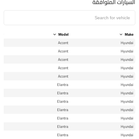
السيارات المتوافقة
ear
Model
Make
11
Accent
Hyundai
12
Accent
Hyundai
13
Accent
Hyundai
14
Accent
Hyundai
14
Accent
Hyundai
11
Elantra
Hyundai
12
Elantra
Hyundai
13
Elantra
Hyundai
14
Elantra
Hyundai
15
Elantra
Hyundai
15
Elantra
Hyundai
16
Elantra
Hyundai