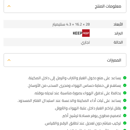
معلومات المنتج
الأبعاد
28 × 16.2 × 4.3 سنتيميتر
KEEP
البراند
الحالة
تجاري
المميزات
يساعد على منع دخول الغبار والتراب والرمل إلى داخل المكينة.
يساهم في حماية حساس الهواء ومجرى السحب من الأوساخ.
يحافظ على تدفق الهواء بصورة مناسبة عند تبديله بوقته.
يساعد على ثبات أداء المكينة والدعسة عند استبدال الفلتر المسدود.
يقلل تراكم الغبار داخل علبة الهواء والثروتل.
تصميم مطوي يوفر مساحة ترشيح أكبر.
تركيب مباشر دون تعديل عند تطابق الرقم والقياس.