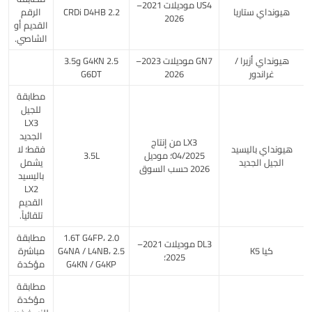
US4 موديلات 2021–
هيونداي ستاريا
2.2 CRDi D4HB
الرقم
2026
القديم أو
الشاصي.
هيونداي أزيرا /
GN7 موديلات 2023–
2.5 G4KN و3.5
غراندور
2026
G6DT
مطابقة
للجيل
LX3
الجديد
LX3 من إنتاج
هيونداي باليسيد
فقط؛ لا
04/2025؛ موديل
3.5L
الجيل الجديد
يشمل
2026 حسب السوق
باليسيد
LX2
القديم
تلقائياً.
1.6T G4FP، 2.0
مطابقة
DL3 موديلات 2021–
كيا K5
G4NA / L4NB، 2.5
مباشرة
2025؛
G4KN / G4KP
مؤكدة
مطابقة
مؤكدة