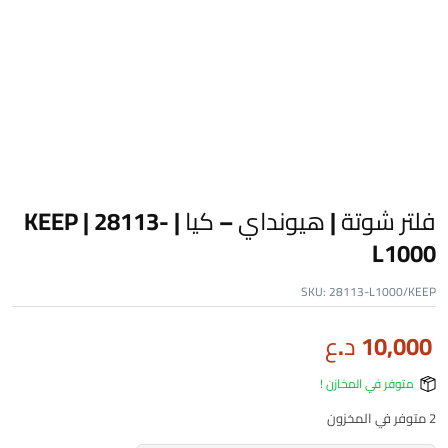
فلتر شوتة | هيونداي – كيا | KEEP | 28113-
L1000
SKU:
28113-L1000/KEEP
10,000
د.ع
متوفر في المخازن !
2 متوفر في المخزون