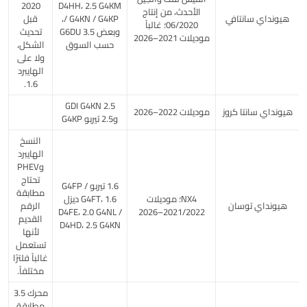
2020
D4HH، 2.5 G4KM
الأحدث، من إنتاج
هيونداي سانتافي
/ G4KN / G4KP،
قبل
06/2020؛ غالباً
وبعض 3.5 G6DU
تحديث
موديلات 2021–2026
حسب السوق
الشكل،
ولا على
الهايبرد
1.6.
2.5 GDI G4KN
هيونداي سانتا كروز
موديلات 2022–2026
و2.5 تيربو G4KP
النسخ
الهايبرد
وPHEV
تحتاج
1.6 تيربو G4FP /
مطابقة
NX4؛ موديلات
G4FT، 1.6 ديزل
هيونداي توسان
الرقم
D4FE، 2.0 G4NL /
2021/2022–2026
القديم
D4HD، 2.5 G4KN
لأنها
تستعمل
غالباً فلترًا
مختلفاً.
محرك 3.5
مطابقة