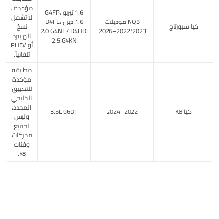
مؤكدة .
1.6 تيربو G4FP،
لا تشمل
NQ5 موديلات
1.6 ديزل D4FE،
كيا سبورتاج
نسخ
2.0 G4NL / D4HD،
2022/2023–2026
الهايبرد
2.5 G4KN
أو PHEV
تلقائياً.
مطابقة
مؤكدة
للتطبيق
الخليجي
المحدد،
كيا K8
2022–2024
3.5L G6DT
وليس
لجميع
محركات
وفئات
K8.