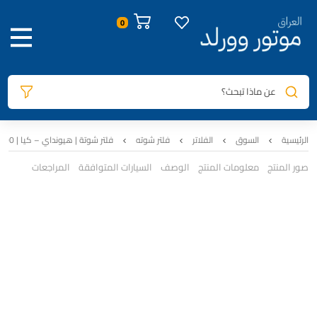
عن ماذا تبحث؟
الرئيسية
السوق
الفلاتر
فلتر شوته
فلتر شوتة | هيونداي – كيا | KEEP | 28113-L1000
صور المنتج
معلومات المنتج
الوصف
السيارات المتوافقة
المراجعات