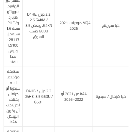
للنسخ غير
الهايبرد.
سورينتو
2.2 ديزل D4HE،
هايبرد
2.5 G4KM /
MQ4 موديلات 2021–
وPHEV
كيا سورينتو
G4KN، وبعض 3.5
2026
سعة 1.6
G6DU حسب
يستعمل
السوق
28113-
L5100
وليس
هذا
الفلتر.
مطابقة
مؤكدة.
اسم
سيدونا أو
2.2 ديزل D4HB /
KA4 من 2021 أو
كرنفال
كيا كرنفال / سيدونا
D4HE، 3.5 G6DU /
2022–2026
يختلف
G6DT
لكن يجب
أن يكون
الهيكل
KA4.
مطابقة