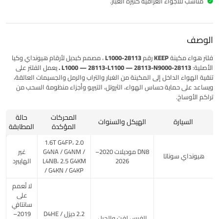
مناسب للأجواء العراقية كثيرة الغبار.
الوصف
فلتر هواء مكينة
KEEP
رقم
28113-L1000
، مصمم كبديل لأرقام هيونداي وكيا
الأصلية:
28113-L1000 — 28113-L1100 — 28113-N9000 .
يعمل الفلتر على
تنقية الهواء الداخل إلى المكينة من الغبار والتراب والرمل والجسيمات العالقة،
ويساعد على حماية حساس الهواء، الثروتل، التيربو وأجزاء منظومة السحب من
تراكم الأوساخ.
المحركات
حالة
السيارة
الهيكل والسنوات
المؤكدة
المطابقة
1.6T G4FP، 2.0
DN8 موديلات 2020–
G4NA / G4NM /
غير
هيونداي سوناتا
2026
L4NB، 2.5 G4KM
الهايبرد
/ G4KN / G4KP
لا تُعمم
على
سانتافي
2.2 ديزل D4HE /
2019–
الفيس لفت والجيل