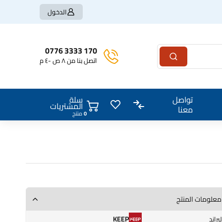
الدخول
170 3333 0776
اتصل بنا من ٨ ص -٤ م
سلة
تواصل
المشتريات
معنا
منتج
معلومات المنتج
KEEP
البراند