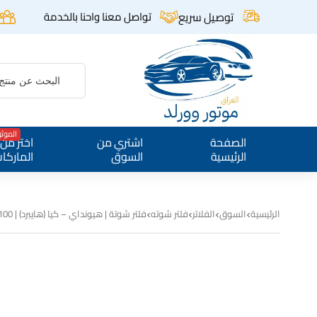
توصيل سريع
تواصل معنا واحنا بالخدمة
الموث
الصفحة
اشتري من
اختر من
الرئيسية
السوق
الماركا
الرئيسية
السوق
الفلاتر
فلتر شوته
فلتر شوتة | هيونداي – كيا (هايبرد) | KEEP | 28113-L5100