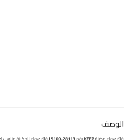
الوصف
فلتر هواء مكينة KEEP رقم 28113-L5100
فلتر هواء للمكينة مناسب ل