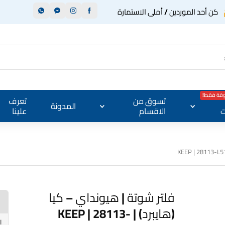
كن أحد الموردين / أملى الاستمارة
وقة فقط!
تسوق من
تعرف
المدونة
ت
الاقسام
علينا
فلتر شوتة | هيونداي – كيا
(هايبرد) | KEEP | 28113-