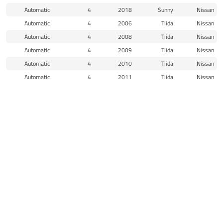
Automatic
4
2018
Sunny
Nissan
Automatic
4
2006
Tiida
Nissan
Automatic
4
2008
Tiida
Nissan
Automatic
4
2009
Tiida
Nissan
Automatic
4
2010
Tiida
Nissan
Automatic
4
2011
Tiida
Nissan
CVT
4
2011
Tiida
Nissan
Automatic
4
2012
Tiida
Nissan
CVT
4
2012
Tiida
Nissan
الرئيسية
المتجر
الاقسام
البحث
واتساب
الى الاعلى
Automatic
4
2013
Tiida
Nissan
CVT
4
2013
Tiida
Nissan
Automatic
N/A
2013
Tiida
Nissan
Automatic
4
2011
Versa
Nissan
Automatic
4
2012
Versa
Nissan
Manual
4
2012
Versa
Nissan
Automatic
4
2013
Versa
Nissan