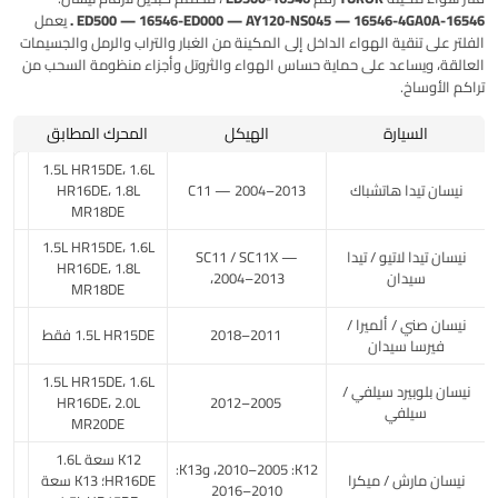
16546-ED500 — 16546-ED000 — AY120-NS045 — 16546-4GA0A .
يعمل
الفلتر على تنقية الهواء الداخل إلى المكينة من الغبار والتراب والرمل والجسيمات
العالقة، ويساعد على حماية حساس الهواء والثروتل وأجزاء منظومة السحب من
تراكم الأوساخ.
السيارة
الهيكل
المحرك المطابق
1.5L HR15DE، 1.6L
نيسان تيدا هاتشباك
C11 — 2004–2013
HR16DE، 1.8L
MR18DE
1.5L HR15DE، 1.6L
نيسان تيدا لاتيو / تيدا
SC11 / SC11X —
HR16DE، 1.8L
سيدان
2004–2013،
MR18DE
نيسان صني / ألميرا /
2011–2018
1.5L HR15DE فقط
فيرسا سيدان
1.5L HR15DE، 1.6L
نيسان بلوبيرد سيلفي /
HR16DE، 2.0L
2005–2012
سيلفي
MR20DE
K12 سعة 1.6L
K12: ‏2005–2010، وK13:
نيسان مارش / ميكرا
HR16DE؛ K13 سعة