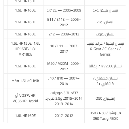
1.5L HR15DE
نيسان ميكرا C+C
CK12E — 2005–2009
1.6L HR16DE
E11 / E11E — 2006–
نيسان نوت
1.6L HR16DE
2012
نيسان كيوب
Z12 — 2009–2013
1.6L HR16DE
نيسان ليفينا / غراند ليفينا
1.5L HR15DE، 1.6L
L10 / L11 — 2007–
HR16DE، 1.8L
/ X-Gear / C-Gear /
2017
MR18DE
Geniss
M20 / M20M 2009–
نيسان NV200 / إيفاليا
1.6L HR16DE
2017
نيسان قشقاي /
J10 / JJ10 — 2007–
1.5L dCi K9K فقط
قشقاي +2
2014
V37؛ ‏3.7L موديلات
VQ37VHR أو
إنفينيتي Q50
2014–2015، و3.5 هايبرد
VQ35HR Hybrid
2014–2018
فينوشيا D50 / R50 /
1.6L HR16DE
2012–2017
R50X وD50 Taxi