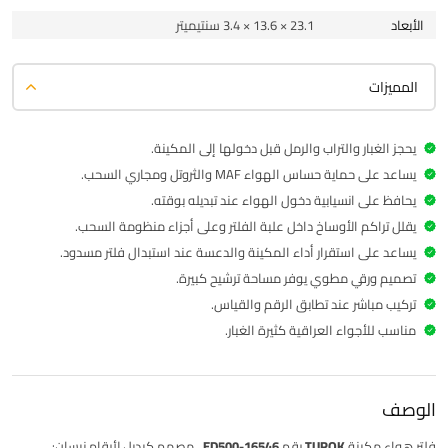
الأبعاد
23.1 × 13.6 × 3.4 سنتيميتر
المميزات
يحجز الغبار والتراب والرمل قبل دخولها إلى المكينة.
يساعد على حماية حساس الهواء MAF والثروتل ومجاري السحب.
يحافظ على انسيابية دخول الهواء عند تبديله بوقته.
يقلل تراكم الأوساخ داخل علبة الفلتر وعلى أجزاء منظومة السحب.
يساعد على استقرار أداء المكينة والدعسة عند استبدال فلتر مسدود.
تصميم ورقي مطوي يوفر مساحة ترشيح كبيرة.
تركيب مباشر عند تطابق الرقم والقياس.
مناسب للأجواء العراقية كثيرة الغبار.
الوصف
فلتر
هواء
مكينة
TUROK
رقم
16546-ED500
، مصمم كبديل لأرقام نيسان: