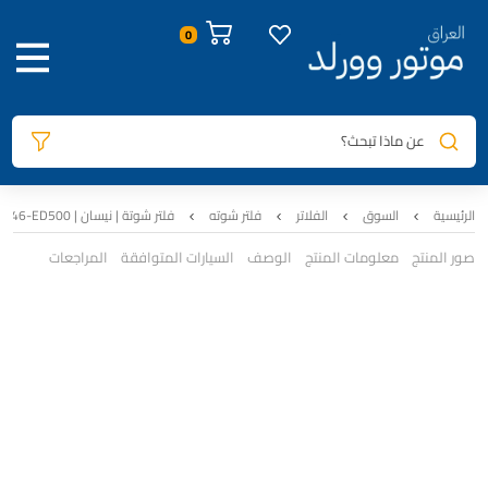
عن ماذا تبحث؟
الرئيسية
السوق
الفلاتر
فلتر شوته
فلتر شوتة | نيسان | TUROK | 16546-ED500
صور المنتج
معلومات المنتج
الوصف
السيارات المتوافقة
المراجعات