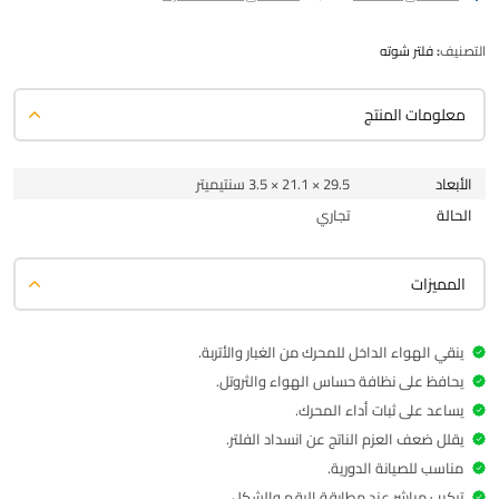
التصنيف:
فلتر شوته
معلومات المنتج
الأبعاد
29.5 × 21.1 × 3.5 سنتيميتر
الحالة
تجاري
المميزات
ينقي الهواء الداخل للمحرك من الغبار والأتربة.
يحافظ على نظافة حساس الهواء والثروتل.
يساعد على ثبات أداء المحرك.
يقلل ضعف العزم الناتج عن انسداد الفلتر.
مناسب للصيانة الدورية.
تركيب مباشر عند مطابقة الرقم والشكل.