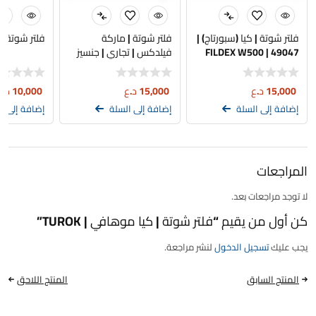
فلتر شوتة | كيا (سبورتاج) |
فلتر شوتة | ماركة
فلتر شوتة تو
FILDEX W500 | 49047
فيلدكس | تجاري | جنسيز
G80-G90
15,000
د.ع
15,000
د.ع
10,000
د.ع
إضافة إلى السلة
إضافة إلى السلة
إضافة إلى ا
المراجعات
لا توجد مراجعات بعد.
كن أول من يقيم “فلتر شوتة | كيا موهافي | TUROK”
يجب عليك
تسجيل الدخول
لنشر مراجعة.
المنتج السابق
المنتج اللاحق