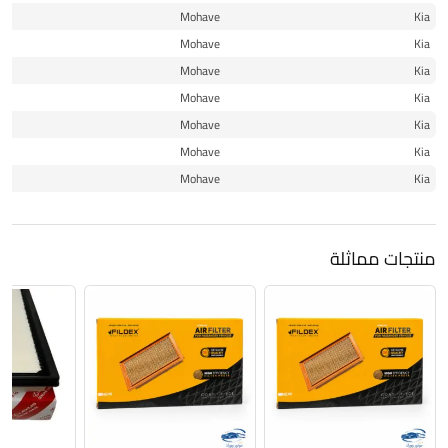
13
Mohave
Kia
13
Mohave
Kia
14
Mohave
Kia
15
Mohave
Kia
16
Mohave
Kia
17
Mohave
Kia
18
Mohave
Kia
منتجات مماثلة