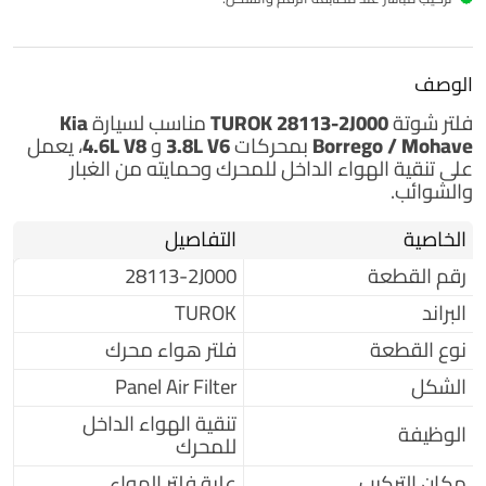
الوصف
فلتر شوتة
TUROK 28113-2J000
مناسب لسيارة
Kia
Borrego / Mohave
بمحركات
3.8L V6
و
4.6L V8
، يعمل
على تنقية الهواء الداخل للمحرك وحمايته من الغبار
والشوائب.
الخاصية
التفاصيل
رقم القطعة
28113-2J000
البراند
TUROK
نوع القطعة
فلتر هواء محرك
الشكل
Panel Air Filter
تنقية الهواء الداخل
الوظيفة
للمحرك
مكان التركيب
علبة فلتر الهواء