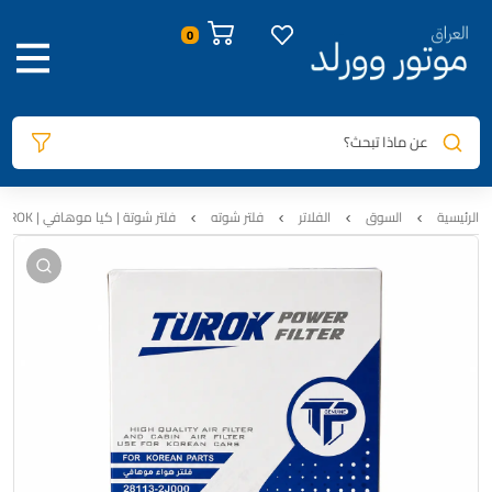
صور المنتج
معلومات المنتج
الوصف
السيارات المتوافقة
المراجعات
0
عن ماذا تبحث؟
الرئيسية
السوق
الفلاتر
فلتر شوته
فلتر شوتة | كيا موهافي | TUROK