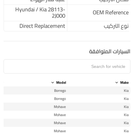
Hyundai / Kia 28113-
OEM Reference
2J000
نوع التركيب
Direct Replacement
السيارات المتوافقة
ear
Model
Make
09
Borrego
Kia
09
Borrego
Kia
09
Mohave
Kia
10
Mohave
Kia
11
Mohave
Kia
12
Mohave
Kia