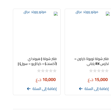
فلتر شوتة تويوتا كراون –
فلتر شوتة | هيونداي
لكزس RX ياباني
(أكسنت) – كيا (ريو – سول) |
IL | 28113-1R100
15,000
د.ع
10,000
د.ع
إضافة إلى السلة
إضافة إلى السلة