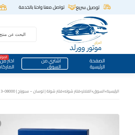
توصيل سريع
تواصل معنا واحنا بالخدمة
الموث
الصفحة
اشتري من
اختر من
الرئيسية
السوق
الماركا
الرئيسية
السوق
الفلاتر
فلتر شوته
فلتر شوتة | توسان – سبورتج | KEEP | 28113-08000