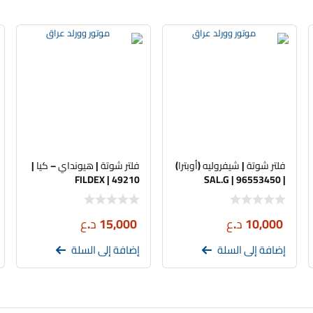
فلتر شوتة | شيفروليه (أوبترا)
فلتر شوتة | هيونداي – كيا |
FILDEX | 49210
| SAL.G | 96553450
10,000
د.ع
15,000
د.ع
إضافة إلى السلة
إضافة إلى السلة