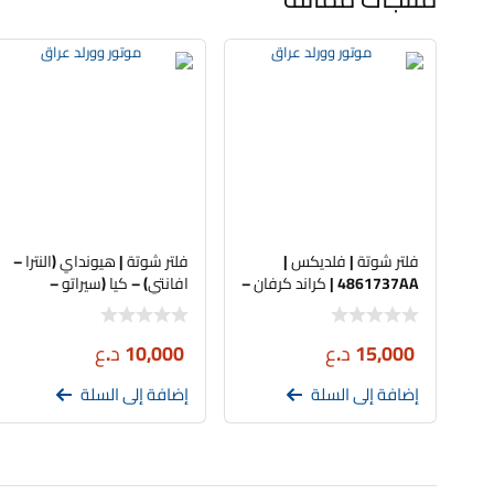
فلتر شوتة | فلديكس |
فلتر شوتة | هيونداي (النترا –
4861737AA | كراند كرفان –
افانتي) – كيا (سيراتو –
تاون كانتري
فورتي) | HHF | 28113-
2H000
15,000
د.ع
10,000
د.ع
إضافة إلى السلة
إضافة إلى السلة