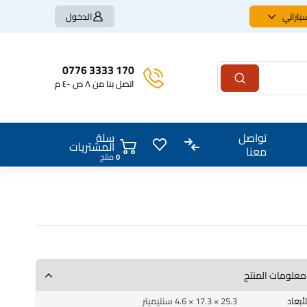
ياراتي
الدخول
170 3333 0776
اتصل بنا من ٨ ص -٤ م
سلة
تواصل
المشتريات
معنا
0
منتج
فلتر شوتة | توسان – سبورتج | KEEP | 28113-08000
معلومات المنتج
الأبعاد
25.3 × 17.3 × 4.6 سنتيميتر