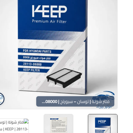
فلتر شوتة | توسان – سبورتج | KEEP | 28113-08000