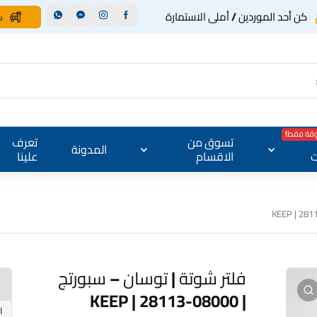
كن أحد الموردين / أملى الاستمارة
س
وقة فقط!
تسوق من
تعرف
المدونة
ت
الاقسام
علينا
فلتر شوتة | توسان – سبورتج
| KEEP | 28113-08000