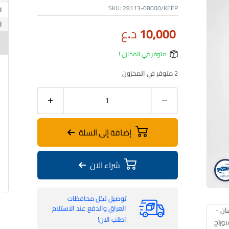
SKU:
28113-08000/KEEP
10,000
د.ع
متوفر في المخازن !
2 متوفر في المخزون
إضافة إلى السلة
شراء الان
فلتر شوتة | توسان – سبورتج | KEEP | 28113-08000
توصيل لكل محافظات
العراق والدفع عند الاستلام
اطلب الان!