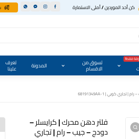
كن أحد الموردين / أملى الاستمارة
س
وقة فقط!
تسوق من
تعرف
المدونة
ت
الاقسام
علينا
جاري كوبي | 1-68191349AA
فلتر دهن محرك | كرايسلر –
دودج – جيب – رام | تجاري