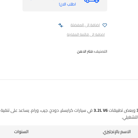
اطلب الان!
اضافة الى المفضلة
اضافة الى قائمة المقارنة
التصنيف:
فلتر الدهن
وبعض تطبيقات
3.2L V6
في سيارات
كرايسلر، دودج، جيب، ورام
. يساعد على تنقية
لتشغيلي.
الاسم بالإنجليزي
السنوات