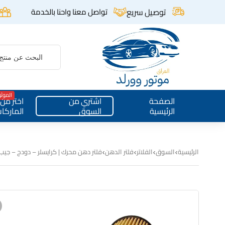
توصيل سريع
تواصل معنا واحنا بالخدمة
الموث
الصفحة
اشتري من
اختر من
الرئيسية
السوق
الماركا
الرئيسية
السوق
الفلاتر
فلتر الدهن
فلتر دهن محرك | كرايسلر – دودج – جيب – رام | ت