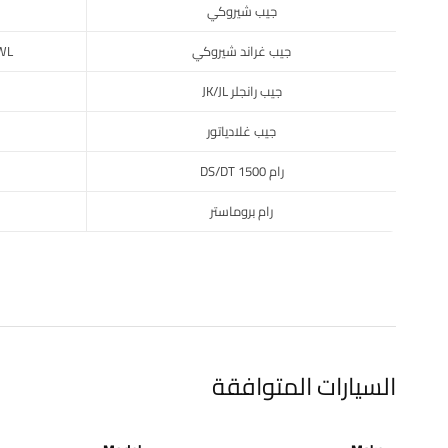
جيب شيروكي
جيب غراند شيروكي
WL
جيب رانجلر JK/JL
جيب غلادياتور
رام 1500 DS/DT
رام بروماستر
السيارات المتوافقة