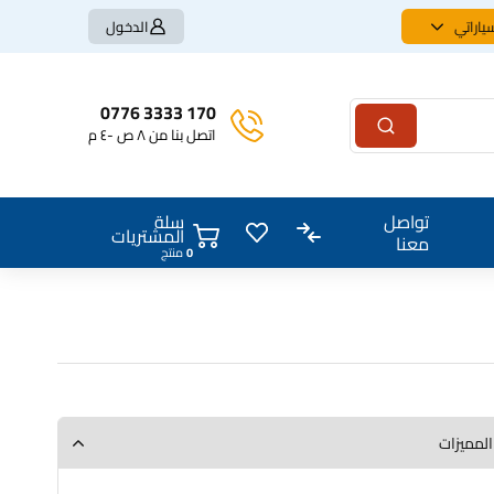
ياراتي
الدخول
170 3333 0776
اتصل بنا من ٨ ص -٤ م
سلة
تواصل
المشتريات
معنا
0
منتج
المميزات