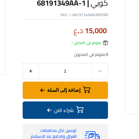
كوبي | 1-68191349AA
SKU:
1-68191349AA/MOPAR
15,000
د.ع
متوفر في المخازن !
8 متوفر في المخزون
إضافة إلى السلة
شراء الان
توصيل لكل محافظات
العراق والدفع عند الاستلام