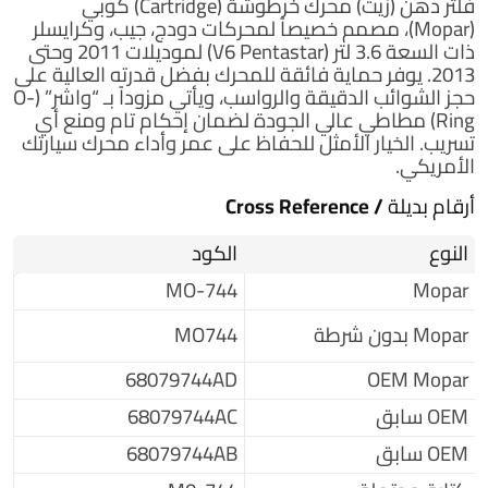
فلتر دهن (زيت) محرك خرطوشة (Cartridge) كوبي
(Mopar)، مصمم خصيصاً لمحركات دودج، جيب، وكرايسلر
ذات السعة 3.6 لتر (V6 Pentastar) لموديلات 2011 وحتى
2013. يوفر حماية فائقة للمحرك بفضل قدرته العالية على
حجز الشوائب الدقيقة والرواسب، ويأتي مزوداً بـ “واشر” (O-
Ring) مطاطي عالي الجودة لضمان إحكام تام ومنع أي
تسريب. الخيار الأمثل للحفاظ على عمر وأداء محرك سيارتك
الأمريكي.
أرقام بديلة / Cross Reference
النوع
الكود
MO-744
Mopar
Mopar بدون شرطة
MO744
68079744AD
OEM Mopar
OEM سابق
68079744AC
OEM سابق
68079744AB