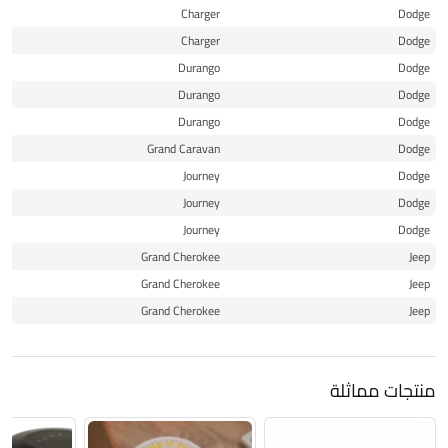
12
Charger
Dodge
13
Charger
Dodge
11
Durango
Dodge
12
Durango
Dodge
13
Durango
Dodge
12
Grand Caravan
Dodge
11
Journey
Dodge
12
Journey
Dodge
13
Journey
Dodge
11
Grand Cherokee
Jeep
12
Grand Cherokee
Jeep
13
Grand Cherokee
Jeep
منتجات مماثلة