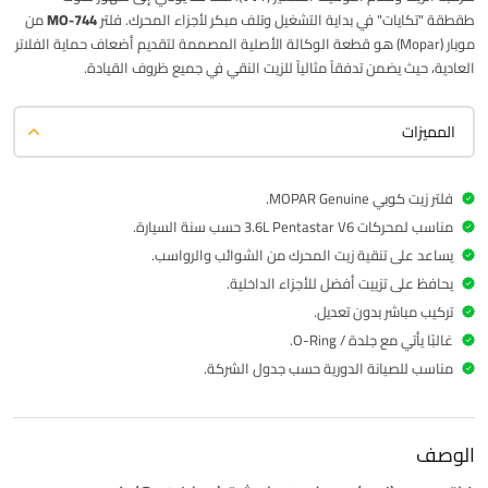
طقطقة "تكايات" في بداية التشغيل وتلف مبكر لأجزاء المحرك. فلتر
MO-744
من
موبار (Mopar) هو قطعة الوكالة الأصلية المصممة لتقديم أضعاف حماية الفلاتر
العادية، حيث يضمن تدفقاً مثالياً للزيت النقي في جميع ظروف القيادة.
المميزات
فلتر زيت كوبي MOPAR Genuine.
مناسب لمحركات 3.6L Pentastar V6 حسب سنة السيارة.
يساعد على تنقية زيت المحرك من الشوائب والرواسب.
يحافظ على تزييت أفضل للأجزاء الداخلية.
تركيب مباشر بدون تعديل.
غالبًا يأتي مع جلدة / O-Ring.
مناسب للصيانة الدورية حسب جدول الشركة.
الوصف