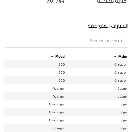
كتابة محتملة
M0-744
السيارات المتوافقة
ear
Model
Make
11
300
Chrysler
12
300
Chrysler
13
300
Chrysler
12
Avenger
Dodge
13
Avenger
Dodge
11
Challenger
Dodge
12
Challenger
Dodge
13
Challenger
Dodge
11
Charger
Dodge