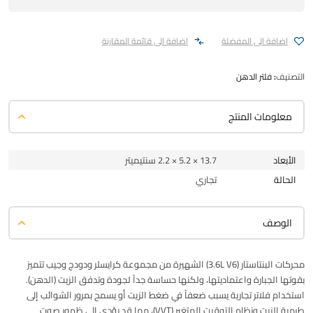
اضافة الى المفضلة
اضافة الى قائمة المقارنة
التصنيف:
فلتر الدهن
معلومات المنتج
الأبعاد
13.7 × 5.2 × 2.2 سنتيميتر
الحالة
تجاري
الوصف
محركات البنتاستار (3.6L V6) الشهيرة من مجموعة كرايسلر ودودج وجيب تتميز
بقوتها الجبارة واعتماديتها، ولكنها حساسة جداً لجودة وتدفق الزيت (الدهن).
استخدام فلاتر تجارية يسبب ضعفاً في ضغط الزيت أو يسمح بمرور الشوائب إلى
طرمبة الزيت ونظام التوقيت المتغير (VVT)، مما قد يؤدي إلى ظهور صوت