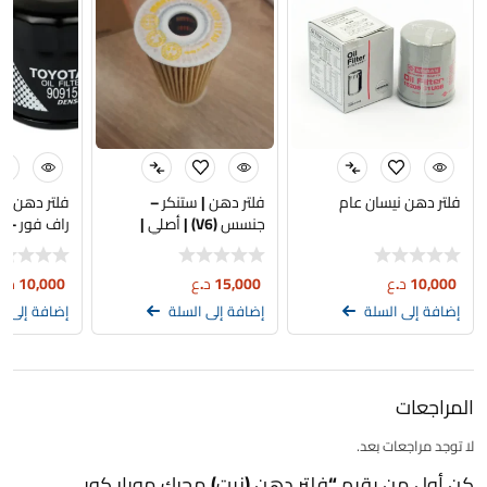
فلتر دهن نيسان عام
فلتر دهن | ستنكر –
فلتر دهن تو
جنسس (V6) | أصلي |
راف فور – كراون 
26320-3LTA0
10,000
د.ع
15,000
د.ع
10,000
د.ع
إضافة إلى السلة
إضافة إلى السلة
إضافة إلى ا
المراجعات
لا توجد مراجعات بعد.
كن أول من يقيم “فلتر دهن (زيت) محرك موبار كوبي