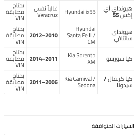
يحتاج
هيونداي آي
غالباً نفس
Hyundai ix55
مطابقة
إكس 55
Veracruz
VIN
Hyundai
يحتاج
هيونداي
Santa Fe II /
2010–2012
مطابقة
سانتافي
VIN
CM
يحتاج
Kia Sorento
كيا سورينتو
2011–2014
مطابقة
XM
VIN
يحتاج
كيا كرنفال /
Kia Carnival /
2006–2011
مطابقة
سيدونا
Sedona
VIN
السيارات المتوافقة