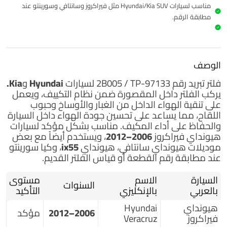
مناسب لسيارات Hyundai/Kia SUV مثل فيراكروز وسانتافي وسورينتو عند
مطابقة الرقم.
الوصف
فلتر تبريد
رقم 97133-2B005 / TP
لسيارات Hyundai وKia.
يركب الفلتر داخل المقصورة ضمن نظام التكييف، ويعمل
على تنقية الهواء الداخل من الغبار والأوساخ وحبوب
اللقاح، مما يساعد على تحسين جودة الهواء داخل السيارة
والحفاظ على أداء المكيف. مناسب بشكل مؤكد لسيارات
هيونداي فيراكروز 2006–2012
، ويستخدم أيضاً مع بعض
موديلات
هيونداي سانتافي، هيونداي ix55، وكيا سورينتو
عند مطابقة رقم القطعة أو قياس الفلتر القديم.
السيارة
الاسم
مستوى
السنوات
بالعربي
بالإنكليزي
التأكيد
هيونداي
Hyundai
2006–2012
مؤكد
فيراكروز
Veracruz