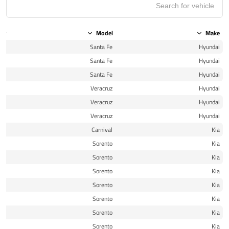
ear
Model
Make
10
Santa Fe
Hyundai
11
Santa Fe
Hyundai
12
Santa Fe
Hyundai
10
Veracruz
Hyundai
11
Veracruz
Hyundai
12
Veracruz
Hyundai
11
Carnival
Kia
11
Sorento
Kia
11
Sorento
Kia
12
Sorento
Kia
12
Sorento
Kia
13
Sorento
Kia
13
Sorento
Kia
14
Sorento
Kia