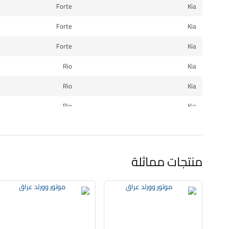
Forte
Kia
Forte
Kia
Forte
Kia
Rio
Kia
Rio
Kia
Rio
Kia
Rio
Kia
Rio
Kia
منتجات مماثلة
Rio
Kia
Rio
Kia
Rio
Kia
Rio
Kia