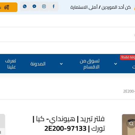
كن أحد الموردين / أملى الاستمارة
س
وقة فقط!
تسوق من
تعرف
المدونة
ت
الاقسام
علينا
فلتر تبريد | هيونداي- كيا |
تورك | 97133-2E200