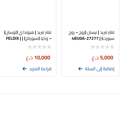
Rio
Kia
Rio
Kia
فلتر تبريد | نيسان (روج – روج
فلتر تبريد | هيونداي (توسان)
Sportage
Kia
سبورت) | 27277-4BU0A
– وكيا (سبورتاج) | FELDIX |
97133-D3000
Sportage
Kia
5,000
د.ع
10,000
د.ع
Sportage
Kia
إضافة إلى السلة
قراءة المزيد
Sportage
Kia
Sportage
Kia
Sportage
Kia
Sportage
Kia
المراجعات
Sportage
Kia
لا توجد مراجعات ب
Sportage
Kia