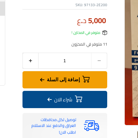
SKU:
97133-2E200
5,000
د.ع
متوفر في المخازن !
11 متوفر في المخزون
إضافة إلى السلة
شراء الان
توصيل لكل محافظات
العراق والدفع عند الاستلام
اطلب الان!