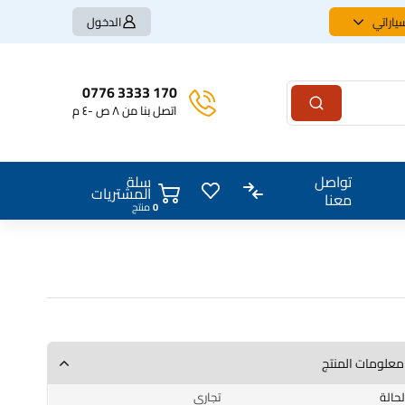
ياراتي
الدخول
170 3333 0776
اتصل بنا من ٨ ص -٤ م
سلة
تواصل
المشتريات
معنا
0
منتج
معلومات المنتج
الحالة
تجاري