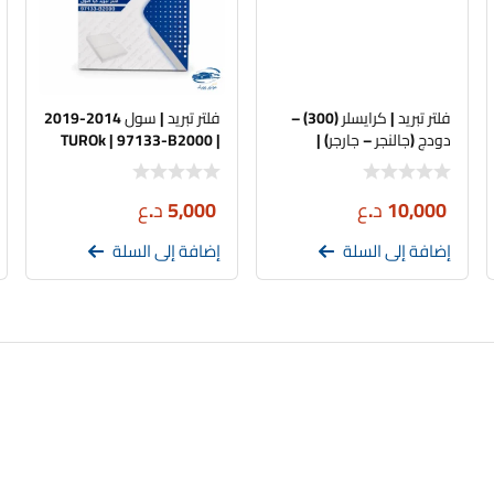
4
2017
4
2017
فلتر تبريد | كرايسلر (300) –
فلتر تبريد | سول 2014-2019
6
2006
دودج (جالنجر – جارجر) |
| TUROk | 97133-B2000
FILDEX 68071668AA
4
2009
10,000
د.ع
5,000
د.ع
4
2010
إضافة إلى السلة
إضافة إلى السلة
4
2011
4
2012
4
2013
4
2014
4
2014
عد.
4
2015