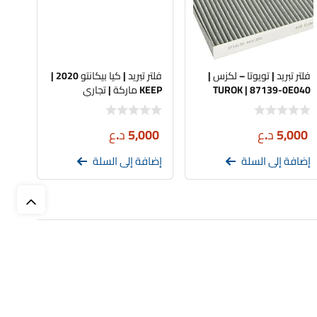
Automatic
MANUAL
فلتر تبريد | تويوتا – لكزس |
فلتر تبريد | كيا بيكانتو 2020 |
Automatic
TUROK | 87139-0E040
KEEP ماركة | تجاري
Automatic
5,000
د.ع
5,000
د.ع
Automatic
إضافة إلى السلة
إضافة إلى السلة
Automatic
Automatic
Automatic
Automatic
Manual
Automatic