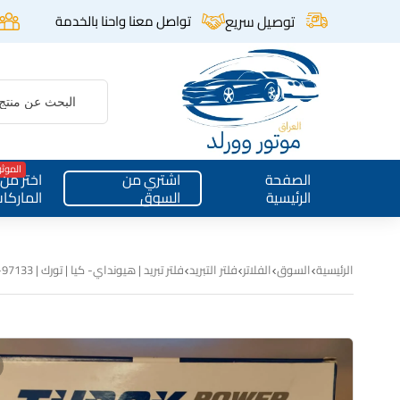
توصيل سريع
تواصل معنا واحنا بالخدمة
الموث
الصفحة
اشتري من
اختر من
الرئيسية
السوق
الماركا
الرئيسية
السوق
الفلاتر
فلتر التبريد
فلتر تبريد | هيونداي- كيا | تورك | 97133-2E200