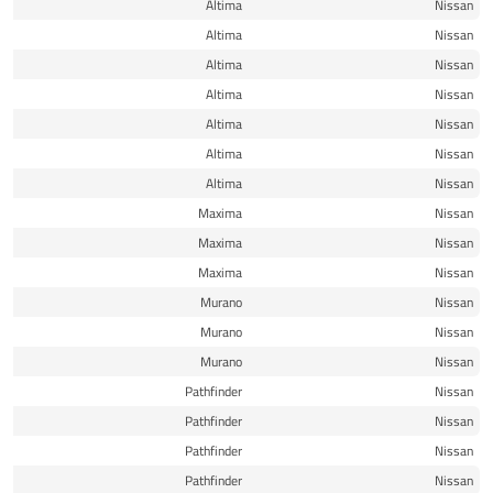
16
Altima
Nissan
16
Altima
Nissan
17
Altima
Nissan
17
Altima
Nissan
17
Altima
Nissan
18
Altima
Nissan
18
Altima
Nissan
16
Maxima
Nissan
16
Maxima
Nissan
18
Maxima
Nissan
15
Murano
Nissan
16
Murano
Nissan
17
Murano
Nissan
13
Pathfinder
Nissan
13
Pathfinder
Nissan
13
Pathfinder
Nissan
14
Pathfinder
Nissan