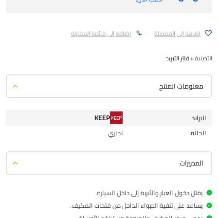
اضافة الى المفضلة
اضافة الى قائمة المقارنة
التصنيف:
فلتر التبريد
معلومات المنتج
KEEP
البراند
الحالة
تجاري
المميزات
يقلل دخول الغبار والأتربة إلى داخل السيارة.
يساعد على تنقية الهواء الداخل من فتحات المكيف.
يحمي مبخر المكيف والمروحة من تراكم الأوساخ.