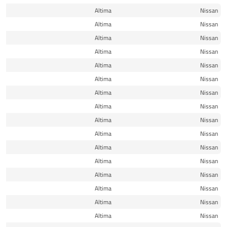
13
Altima
Nissan
13
Altima
Nissan
13
Altima
Nissan
14
Altima
Nissan
14
Altima
Nissan
14
Altima
Nissan
14
Altima
Nissan
14
Altima
Nissan
15
Altima
Nissan
15
Altima
Nissan
15
Altima
Nissan
15
Altima
Nissan
16
Altima
Nissan
16
Altima
Nissan
16
Altima
Nissan
16
Altima
Nissan