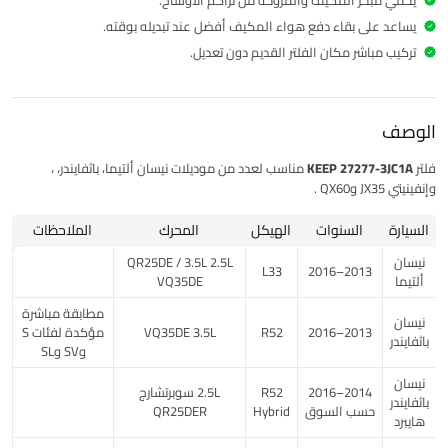
يساعد على بقاء دفع هواء المكيف أفضل عند تبديله بوقته.
تركيب مباشر مكان الفلتر القديم دون تعديل.
الوصف
فلتر
KEEP 27277-3JC1A
مناسب لعدد من موديلات
نيسان
ألتيما، باثفايندر،
،
وإنفينيتي
JX35 وQX60 .
السيارة
السنوات
الهيكل
المحرك
الملاحظات
نيسان
2.5L ‏QR25DE / 3.5L
L33
2013–2016
ألتيما
مطابقة مباشرة
نيسان
2013–2016
R52
3.5L ‏VQ35DE
مؤكدة لفئات S
باثفايندر
وSV وSL
نيسان
2014–2016
R52
2.5L سوبرتشارج
باثفايندر
حسب السوق
Hybrid
هايبرد