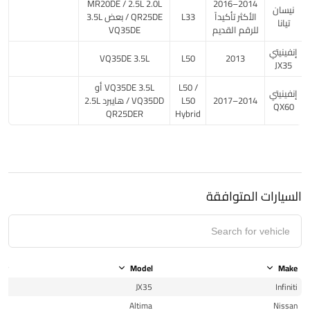
2014–2016
2.0L ‏MR20DE / 2.5L
نيسان
الأكثر تأكيداً
L33
‏QR25DE / بعض 3.5L
تيانا
للرقم القديم
إنفينيتي
2013
L50
3.5L ‏VQ35DE
JX35
L50 /
3.5L ‏VQ35DE أو
إنفينيتي
2014–2017
L50
VQ35DD / هايبرد 2.5L
QX60
Hybrid
السيارات المتوافقة
ear
Model
Make
13
JX35
Infiniti
13
Altima
Nissan