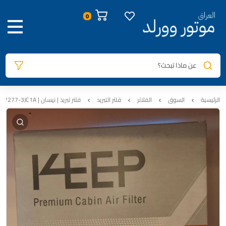
صور المنتج
معلومات المنتج
الوصف
السيارات المتوافقة
المراجعات
0
عن ماذا تبحث؟
الرئيسية
السوق
الفلاتر
فلتر التبريد
فلتر تبريد | نيسان | KEEP | 27277-3JC1A