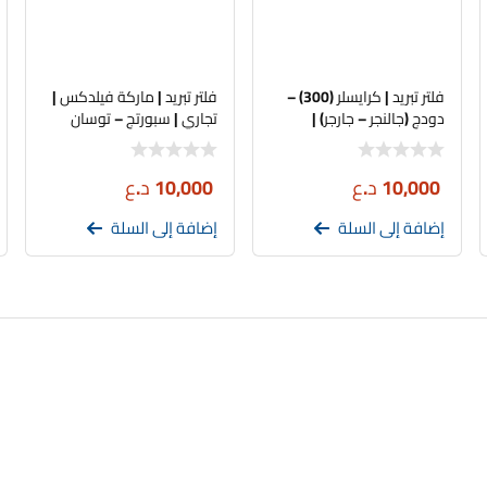
فلتر تبريد | كرايسلر (300) –
فلتر تبريد | ماركة فيلدكس |
دودج (جالنجر – جارجر) |
تجاري | سبورتج – توسان
FILDEX 68071668AA
10,000
د.ع
10,000
د.ع
إضافة إلى السلة
إضافة إلى السلة