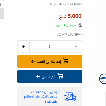
SKU:
KEEP/97133-B2000
5,000
د.ع
متوفر في المخازن !
2 متوفر في المخزون
إضافة إلى السلة
شراء الان
فلتر تبريد | سول 2014-2019 | TUROk | 97133-B2000
توصيل لكل محافظات
العراق والدفع عند الاستلام
اطلب الان!