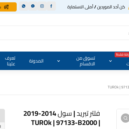
كن أحد الموردين / أملى الاستمارة
س
وقة فقط!
تسوق من
تعرف
المدونة
ت
الاقسام
علينا
فلتر تبريد | سول 2014-2019
| TUROk | 97133-B2000