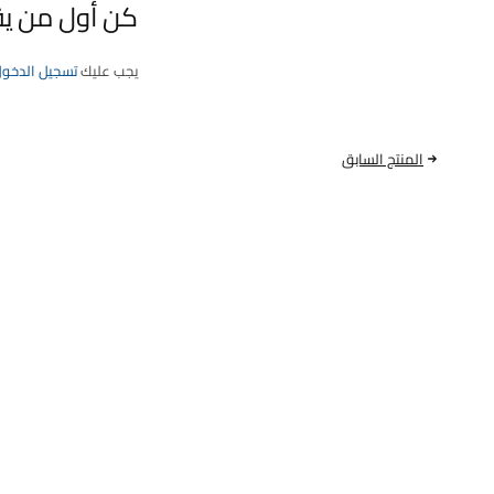
كن أول من يقيم “فلتر تبري
يجب عليك
تسجيل الدخو
المنتج السابق