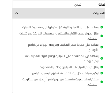
الحالة
تجاري
المميزات
يساعد على حجز الغبار والأتربة قبل دخولها إلى مقصورة السيارة.
يقلل دخول حبوب اللقاح والسخام والجسيمات العالقة من فتحات
المكيف.
يساعد على حماية مبخر المكيف ومروحة الهواء من تراكم
الأوساخ.
يساهم في المحافظة على انسيابية ودفع هواء المكيف عند
تبديله بوقته.
يقلل تراكم الغبار على الطبلون وداخل المقصورة.
تركيب مباشر داخل بيت الفلتر عند تطابق الرقم والقياس.
يمكن تبديله بصورة منفصلة من دون تغيير أي جزء من منظومة
فلتر تبريد | سول 2014-2019 | TUROk | 97133-B2000
المكيف.