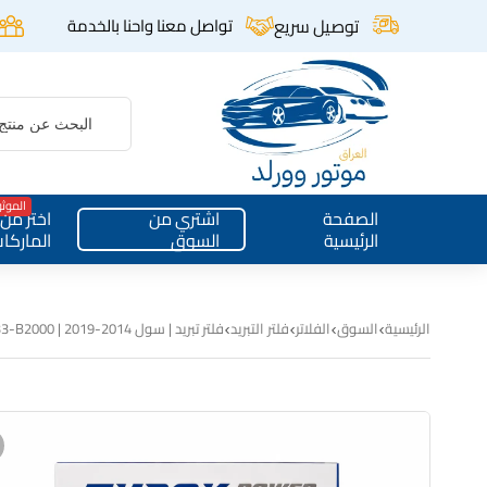
توصيل سريع
تواصل معنا واحنا بالخدمة
الموث
الصفحة
اشتري من
اختر من
الرئيسية
السوق
الماركا
الرئيسية
السوق
الفلاتر
فلتر التبريد
فلتر تبريد | سول 2014-2019 | TUROk | 97133-B2000