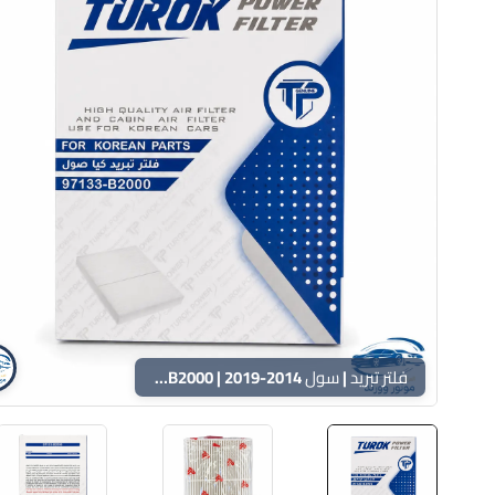
فلتر تبريد | سول 2014-2019 | TUROk | 97133-B2000