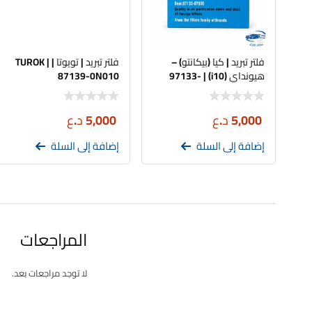
فلتر تبريد | كيا (بيكانتو) –
فلتر تبريد | تويوتا | TUROK |
هيونداي (i10) | 97133-
87139-0N010
07000 | HI-TC
5,000
د.ع
5,000
د.ع
إضافة إلى السلة
إضافة إلى السلة
المراجعات
لا توجد مراجعات بعد.