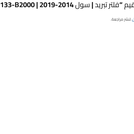
د | سول 2014-2019 | TUROk | 97133-B2000”
ل
لنشر مراجعة.