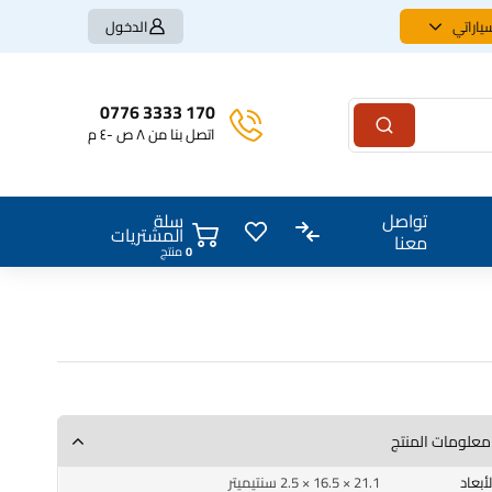
ياراتي
الدخول
170 3333 0776
اتصل بنا من ٨ ص -٤ م
سلة
تواصل
المشتريات
معنا
0
منتج
معلومات المنتج
الأبعاد
21.1 × 16.5 × 2.5 سنتيميتر