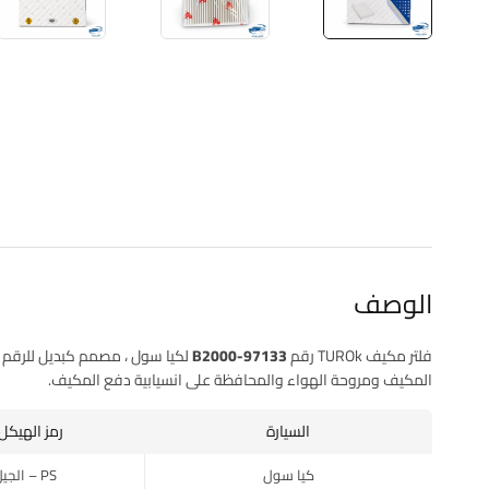
الوصف
فلتر مكيف TUROk رقم
97133-B2000
لكيا سول
، مصمم كبديل للرقم 
المكيف ومروحة الهواء والمحافظة على انسيابية دفع المكيف.
السيارة
رمز الهيكل 
كيا سول
PS – الجيل الثاني