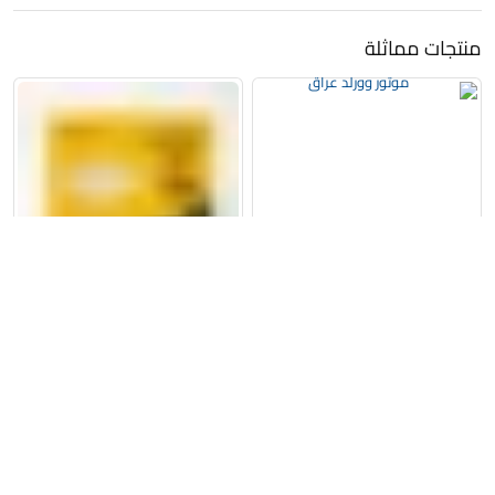
منتجات مماثلة
الرئيسية
المتجر
الاقسام
البحث
واتساب
الى الاعلى
فلتر تبريد بطارية الهايبرد | تويوتا
فلتر تبريد | D3H79-AK000 |
(كامري – أفالون) | G92HD-
ماركة فيلدكس | كيا – هيونداي
33050 | KEEP
10,000
د.ع
10,000
د.ع
إضافة إلى السلة
إضافة إلى السلة