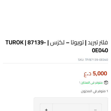
فلتر تبريد | تويوتا – لكزس | TUROK | 87139-
0E040
SKU:
TP/87139-0E040
5,000
د.ع
متوفر في المخازن !
1 متوفر في المخزون