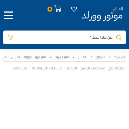
عن ماذا تبحث؟
الرئيسية
السوق
الفلاتر
فلتر التبريد
فلتر تبريد | تويوتا – لكزس | TUROK | 87139-0E040
صور المنتج
معلومات المنتج
الوصف
السيارات المتوافقة
المراجعات