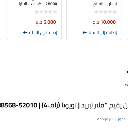
نيسان – انفنتي
2H000 | اكسنت – الانترا
مقدس
10,000
د.ع
5,000
د.ع
إضافة إلى السلة
إضافة إلى السلة
عد.
فلتر تبريد | تويوتا (راف4) | KEEP | 88568-52010”
الدخول
لنشر مراجعة.