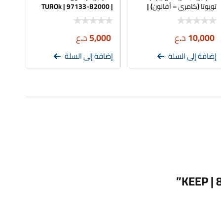
تويوتا (كامري – أفالون) |
| TUROk | 97133-B2000
G92HD-33050 | KEEP
10,000
د.ع
5,000
د.ع
إضافة إلى السلة
إضافة إلى السلة