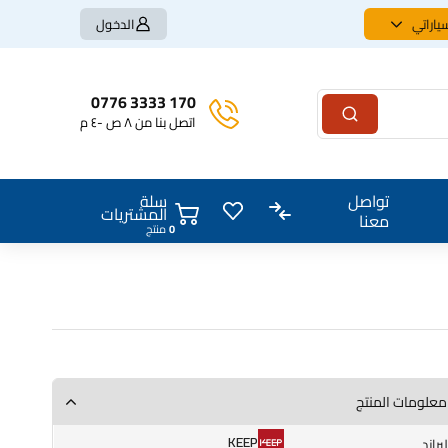
ياراتي
الدخول
170 3333 0776
اتصل بنا من ٨ ص -٤ م
سلة
تواصل
المشتريات
معنا
0
منتج
معلومات المنتج
KEEP
البراند