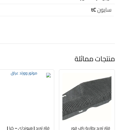
سايون tC
منتجات مماثلة
فلتر تبريد بطارية راف فور
فلتر تبريد | هيونداي – كيا |