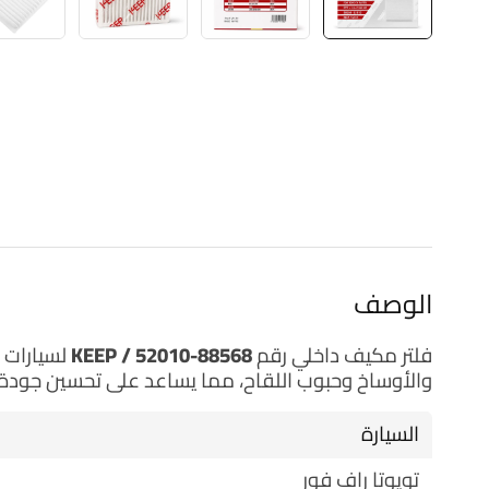
الوصف
فلتر مكيف داخلي رقم 88568-52010 / KEEP لسيارات Toyota وScion.
والأوساخ وحبوب اللقاح، مما يساعد على تحسين جودة ا
السيارة
تويوتا راف فور