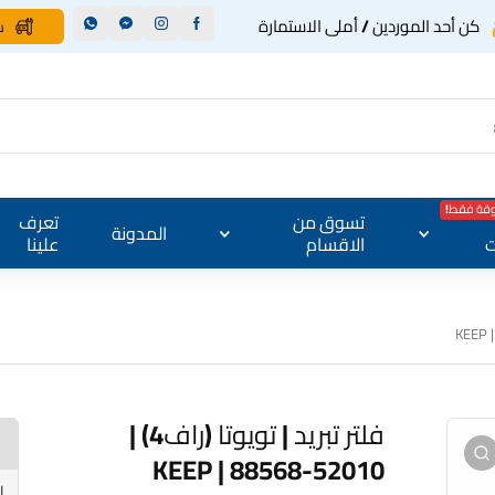
كن أحد الموردين / أملى الاستمارة
س
وقة فقط!
تسوق من
تعرف
المدونة
ت
الاقسام
علينا
فلتر تبريد | تويوتا (راف4) |
KEEP | 88568-52010