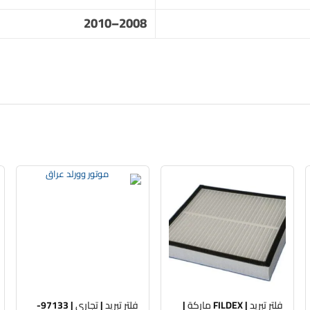
2008–2010
فلتر تبريد | FILDEX ماركة |
فلتر تبريد | تجاري | 97133-