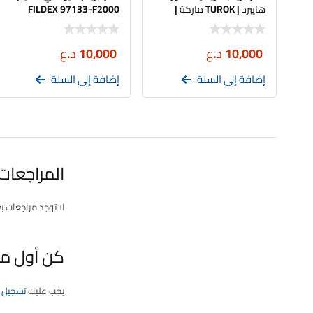
هايبرد | TUROK ماركة |
FILDEX 97133-F2000
تجاري
10,000
د.ع
10,000
د.ع
إضافة إلى السلة
إضافة إلى السلة
المراجعات
لا توجد مراجعات ب
كن أول من يقيم “
يجب عليك
تسجيل 