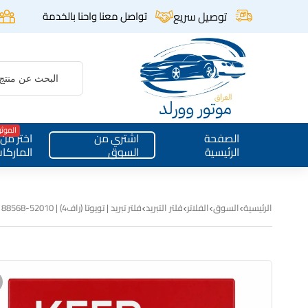
توصيل سريع
تواصل معنا واحنا بالخدمة
الموث
الصفحة
اشتري من
اختر من
الرئيسية
السوق
الماركا
الرئيسية
السوق
الفلاتر
فلتر التبريد
فلتر تبريد | تويوتا (راف4) | KEEP | 88568-52010