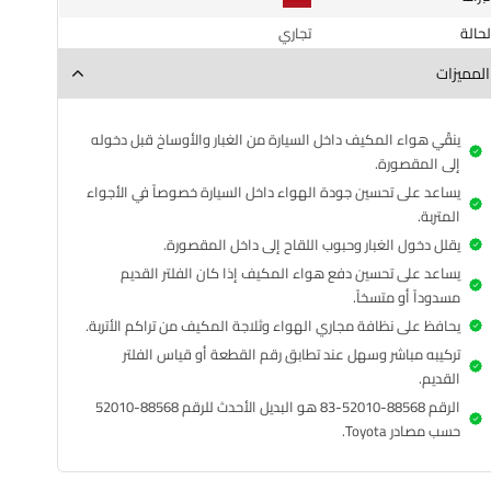
الحالة
تجاري
المميزات
ينقّي هواء المكيف داخل السيارة من الغبار والأوساخ قبل دخوله
إلى المقصورة.
يساعد على تحسين جودة الهواء داخل السيارة خصوصاً في الأجواء
المتربة.
يقلل دخول الغبار وحبوب اللقاح إلى داخل المقصورة.
يساعد على تحسين دفع هواء المكيف إذا كان الفلتر القديم
مسدوداً أو متسخاً.
يحافظ على نظافة مجاري الهواء وثلاجة المكيف من تراكم الأتربة.
تركيبه مباشر وسهل عند تطابق رقم القطعة أو قياس الفلتر
القديم.
الرقم 88568-52010-83 هو البديل الأحدث للرقم 88568-52010
حسب مصادر Toyota.