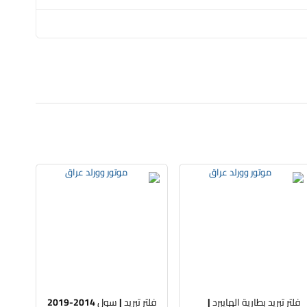
فلتر تبريد بطارية الهايبرد |
فلتر تبريد | سول 2014-2019