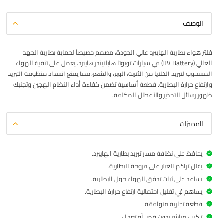
الوصف
فلتر هواء بطارية الهايبرد عالي الجودة، مصمم خصيصاً لحماية بطارية الجهد
العالي (HV Battery) في سيارات تويوتا هايلايندر هايبرد. يعمل على تنقية الهواء
المسحوب لتبريد الخلايا من الأتربة، الوبر، والشعر، مما يمنع انسداد منظومة التبريد
وارتفاع حرارة البطارية. قطعة أساسية تضمن كفاءة أداء النظام الهجين وتجنبك
ظهور رسائل التحذير والأعطال المكلفة.
المميزات
يحافظ على نظافة مسار تبريد بطارية الهايبرد.
يقلل تراكم الغبار على مروحة البطارية.
يساعد على ثبات تدفق الهواء حول البطارية.
يساهم في تقليل احتمالية ارتفاع حرارة البطارية.
قطعة تجارية متوافقة
تركيب مباشر بدون قص أو تعديل.