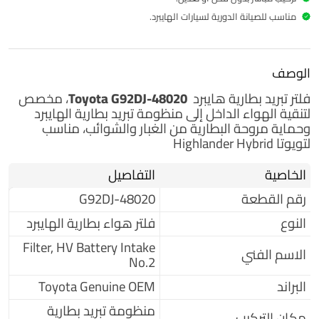
مناسب للصيانة الدورية لسيارات الهايبرد.
الوصف
فلتر تبريد بطارية هايبرد
Toyota G92DJ-48020
، مخصص
لتنقية الهواء الداخل إلى منظومة تبريد بطارية الهايبرد
وحماية مروحة البطارية من الغبار والشوائب، مناسب
لتويوتا Highlander Hybrid
الخاصية
التفاصيل
رقم القطعة
G92DJ-48020
النوع
فلتر هواء بطارية الهايبرد
Filter, HV Battery Intake
الاسم الفني
No.2
البراند
Toyota Genuine OEM
منظومة تبريد بطارية
مكان التركيب