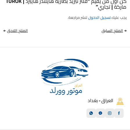
كن أول من يقيم “فلتر تبريد بطارية هايلندر هايبرد | TUROK
ماركة | تجاري”
يجب عليك
تسجيل الدخول
لنشر مراجعة.
المنتج السابق
المنتج اللاحق
العراق - بغداد