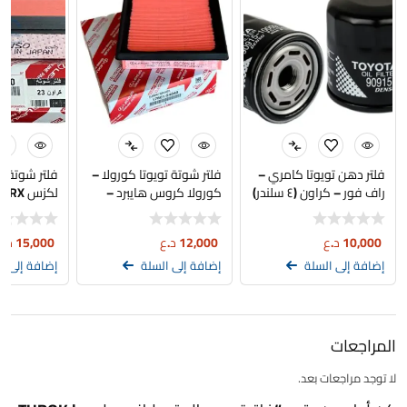
فلتر دهن تويوتا كامري –
فلتر شوتة تويوتا كورولا –
فلتر شوتة تو
راف فور – كراون (٤ سلندر)
كورولا كروس هايبرد –
لكزس RX ياباني
فرونت لاندر
10,000
د.ع
12,000
د.ع
15,000
د.ع
إضافة إلى السلة
إضافة إلى السلة
إضافة إلى ا
المراجعات
لا توجد مراجعات بعد.