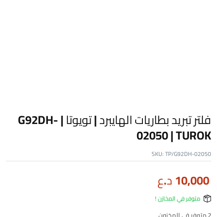
فلتر تبريد بطاريات الهايبرد | تويوتا | G92DH-
02050 | TUROK
SKU:
TP/G92DH-02050
10,000
د.ع
متوفر في المخازن !
2 متوفر في المخزون