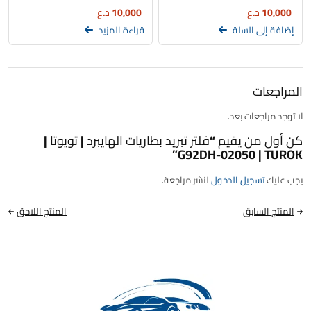
10,000
د.ع
10,000
د.ع
إضافة إلى السلة
قراءة المزيد
المراجعات
لا توجد مراجعات بعد.
كن أول من يقيم “فلتر تبريد بطاريات الهايبرد | تويوتا |
G92DH-02050 | TUROK”
يجب عليك
تسجيل الدخول
لنشر مراجعة.
المنتج السابق
المنتج اللاحق