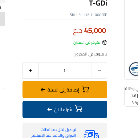
T-GDi
SKU:
31112-L1000/GP
45,000
د.ع
متوفر في المخازن !
2 متوفر في المخزون
فلتر بانزين | اصلي وكالة | هونداي – كيا | 1.6L – 2.5L T-GDi
إضافة إلى السلة
شراء الان
توصيل لكل محافظات
العراق والدفع عند الاستلام