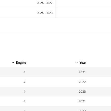
2022–2024
2023–2024
Engine
Year
4
2021
4
2022
4
2023
4
2021
4
2022