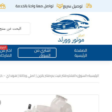
توصيل سريع
تواصل معنا واحنا بالخدمة
الموث
الصفحة
اشتري من
اختر من
الرئيسية
السوق
الماركا
الرئيسية
السوق
الفلاتر
فلتر فيت بم
فلتر بانزين | اصلي وكالة | هونداي – كيا |  – 2.5L T-GDi