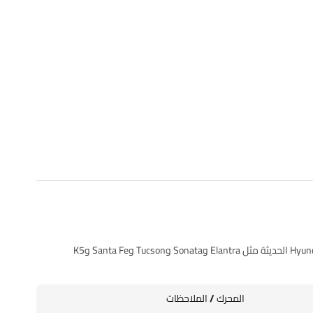
يركب داخل خزان الوقود ضمن مجموعة مضخة البنزين، مناسب لعدد من سيارات Hyundai / Kia / Genesis الحديثة مثل Elantra وSonata وTucson وSanta Fe وK5
المحرك / الملاحظات