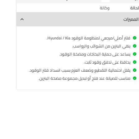
الحالة
وكالة
المميزات
فلتر أصلي/مرجعي لمنظومة الوقود Hyundai / Kia.
ينقي البنزين من الشوائب والرواسب.
يساعد على حماية البخاخات ومضخة الوقود.
يحافظ على تدفق وقود ثابت.
يقلل احتمالية التقطيع وضعف العزم بسبب انسداد فلتر الوقود.
فلتر بانزين | اصلي وكالة | هونداي – كيا | 1.6L – 2.5L T-GDi
مناسب للصيانة عند فتح أو تبديل مجموعة مضخة البنزين.