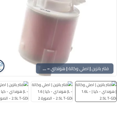
فلتر بانزين | اصلي وكالة | هونداي – كيا | 1.6L – 2.5L T-GDi