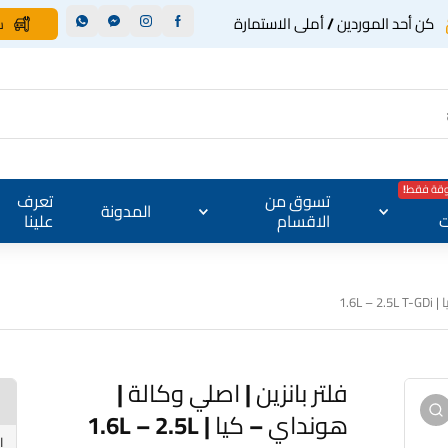
كن أحد الموردين / أملى الاستمارة
س
وقة فقط!
تسوق من
تعرف
المدونة
ت
الاقسام
علينا
1.6L
فلتر بانزين | اصلي وكالة |
هونداي – كيا | 1.6L – 2.5L