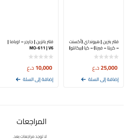
فلتر بنزين | هيونداي (أكسنت
فلتر بانزين | جارجر – اوباما |
– كريتا – فيرنا) – كيا (بيكانتو)
MO-611 | V6
| تجاري | 31112-C9100
25,000
د.ع
10,000
د.ع
إضافة إلى السلة
إضافة إلى السلة
المراجعات
لا توجد مراجعات بعد.