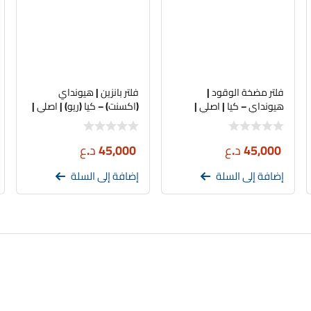
فلتر مضخة الوقود |
فلتر بانزين | هيونداي
هيونداي – كيا | اصلي |
(اكسنت) – كيا (ريو) | اصلي |
31112-1G000
31112-C1100
45,000
د.ع
45,000
د.ع
إضافة إلى السلة
إضافة إلى السلة