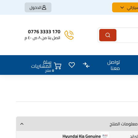
ياراتي
الدخول
170 3333 0776
اتصل بنا من ٨ ص -٤ م
سلة
تواصل
المشتريات
معنا
0
منتج
معلومات المنتج
Hyundai Kia Genuine
البراند