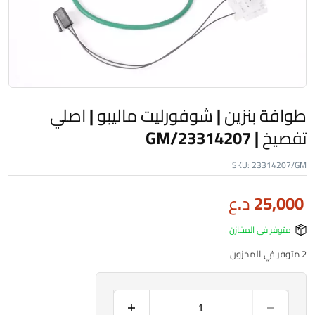
طوافة بنزين | شوفورليت ماليبو | اصلي
تفصيخ | 23314207/GM
SKU:
23314207/GM
25,000
د.ع
متوفر في المخازن !
2 متوفر في المخزون