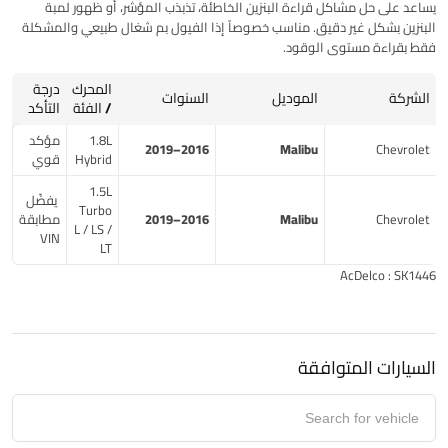
يساعد على حل مشاكل قراءة البنزين الخاطئة، تذبذب المؤشر، أو ظهور لمبة
البنزين بشكل غير دقيق. مناسب خصوصاً إذا الفيول بم شغال طبيعي والمشكلة
فقط بقراءة مستوى الوقود.
المحرك
درجة
الشركة
الموديل
السنوات
/ الفئة
التأكد
1.8L
مؤكد
2016–2019
Malibu
Chevrolet
Hybrid
قوي
1.5L
يفضّل
Turbo
Chevrolet
Malibu
2016–2019
مطابقة
L / LS /
VIN
LT
AcDelco : SK1446
السيارات المتوافقة