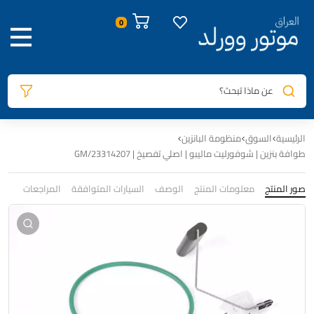
0
عن ماذا تبحث؟
الرئيسية
السوق
منظومة البانزين
طوافة بنزين | شوفورليت ماليبو | اصلي تفصيخ | 23314207/GM
صور المنتج
معلومات المنتج
الوصف
السيارات المتوافقة
المراجعات