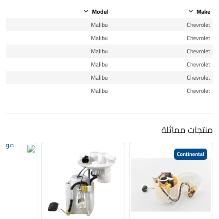
ear
Model
Make
16
Malibu
Chevrolet
16
Malibu
Chevrolet
17
Malibu
Chevrolet
17
Malibu
Chevrolet
18
Malibu
Chevrolet
19
Malibu
Chevrolet
منتجات مماثلة
Continental