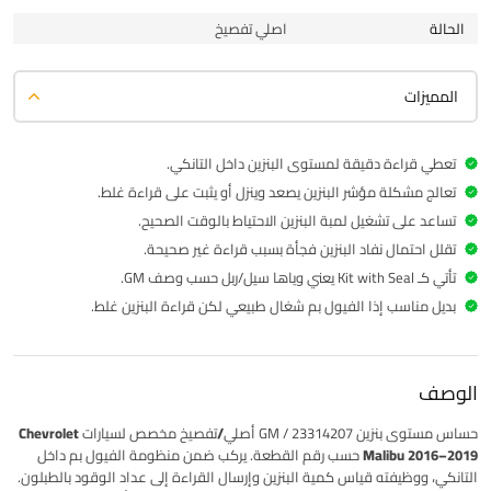
الحالة
اصلي تفصيخ
المميزات
تعطي قراءة دقيقة لمستوى البنزين داخل التانكي.
تعالج مشكلة مؤشر البنزين يصعد وينزل أو يثبت على قراءة غلط.
تساعد على تشغيل لمبة البنزين الاحتياط بالوقت الصحيح.
تقلل احتمال نفاد البنزين فجأة بسبب قراءة غير صحيحة.
تأتي كـ Kit with Seal يعني وياها سيل/ربل حسب وصف GM.
بديل مناسب إذا الفيول بم شغال طبيعي لكن قراءة البنزين غلط.
الوصف
حساس مستوى بنزين
23314207 / GM
أصلي/تفصيخ
مخصص لسيارات
Chevrolet
Malibu 2016–2019
حسب رقم القطعة. يركب ضمن منظومة
الفيول بم داخل
التانكي
، ووظيفته قياس كمية البنزين وإرسال القراءة إلى عداد الوقود بالطبلون.