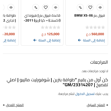
فيول بم BMW X5-X6
قاعدة فيول بم | هيونداي
طوافة بانزين
(اكسنت) – كيا (ريو) 2011-
| تجاري 2012-2016
2017 امريكي GDI | اصلي
تفصيخ | 31110-1R500
560,000
د.ع
125,000
د.ع
20,000
د.ع
إضافة إلى السلة
إضافة إلى السلة
إضافة إلى ا
المراجعات
لا توجد مراجعات بعد.
كن أول من يقيم “طوافة بنزين | شوفورليت ماليبو | اصلي
تفصيخ | 23314207/GM”
يجب عليك
تسجيل الدخول
لنشر مراجعة.
المنتج السابق
المنتج اللاحق