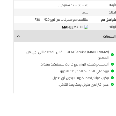
الأبعاد
70 × 50 × 12 سنتيميتر
الحالة
جديد
متوافق مع
متناسب مع محركات من نوع F30 – N20
البراند
MAHLE
المميزات
OEM Genuine (MAHLE/BMW) – نفس القطعة اللي تجي من
المصنع.
ألومنيوم خفيف الوزن مع خزانات بلاستيكية مقوّاة.
تبريد عالي الكفاءة للمحركات التوربو.
تركيب مباشر (Plug & Play) بدون أي تعديل.
عمر افتراضي طويل ومقاومة للتآكل.