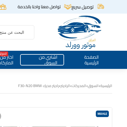
توصيل سريع
تواصل معنا واحنا بالخدمة
الموث
الصفحة
اشتري من
اختر من
الرئيسية
السوق
الماركا
الرئيسية
السوق
المحركات
الراديتر
راديتر محرك F30-N20 BMW
MAHLE