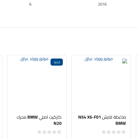
6
2016
جديد
ضاغطة قايش N54 X6-F01
كازكيت اصلي BMW محرك
N20
BMW