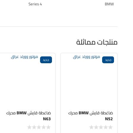
4 Series
BMW
منتجات مماثلة
جديد
جديد
ضاغطة قايش BMW محرك
ضاغطة قايش BMW محرك
N63
N52