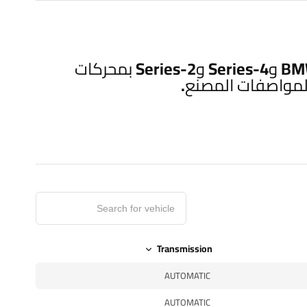
راديتر أصلي من BMW (MAHLE OEM) برقم 17118678027، مخصص لموديلات BMW 3-Series و4-Series و2-Series بمحركات
Transmission
AUTOMATIC
AUTOMATIC