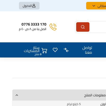
ياراتي
الدخول
170 3333 0776
اتصل بنا من ٨ ص -٤ م
سلة
تواصل
المشتريات
معنا
0
منتج
معلومات المنتج
الوزن
5 كيلوغرام