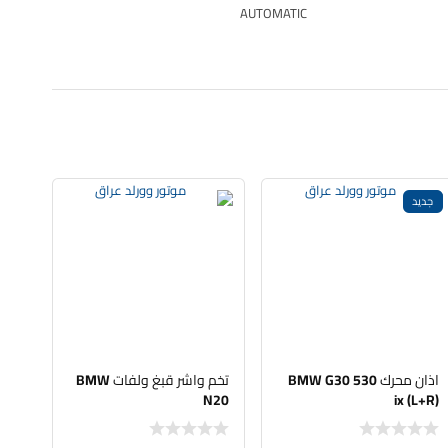
AUTOMATIC
جديد
اذان محرك BMW G30 530
تخم واشر قبغ ولفات BMW
N20
ix (L+R)