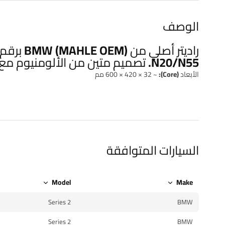
الوصف
N20/N55. تصميم متين من الألومنيوم مع خزانات بلاستيك، أداء تبريد عالي ومطابقة 100% لمواصفات المصنع.
الأبعاد (Core):
~ 600 × 420 × 32 مم
السيارات المتوافقة
Model
Make
2 Series
BMW
2 Series
BMW