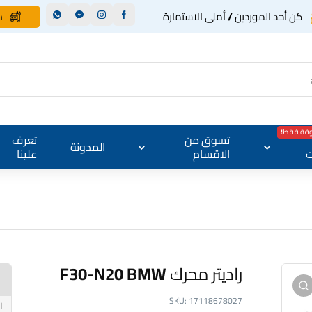
كن أحد الموردين / أملى الاستمارة
س
وقة فقط!
تسوق من
تعرف
المدونة
ت
الاقسام
علينا
راديتر محرك F30-N20 BMW
SKU:
17118678027