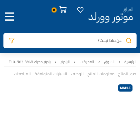
عن ماذا تبحث؟
الرئيسية
السوق
المحركات
الراديتر
راديتر محرك F10-N63 BMW
صور المنتج
معلومات المنتج
الوصف
السيارات المتوافقة
المراجعات
MAHLE