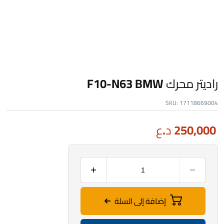
راديتر محرك F10-N63 BMW
SKU:
17118669004
250,000
د.ع
إضافة إلى السلة