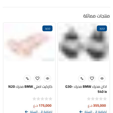
منتجات مماثلة
جديد
جديد
اذان محرك BMW محرك G30-
كازكيت اصلي BMW محرك N20
540 ix
355,000
د.ع
175,000
د.ع
إضافة إلى السلة
إضافة إلى السلة