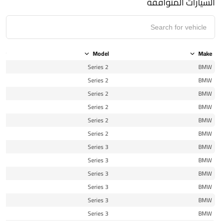
السيارات المتوافقة
ear
Model
Make
16
2 Series
BMW
17
2 Series
BMW
18
2 Series
BMW
19
2 Series
BMW
20
2 Series
BMW
21
2 Series
BMW
16
3 Series
BMW
17
3 Series
BMW
18
3 Series
BMW
19
3 Series
BMW
20
3 Series
BMW
21
3 Series
BMW