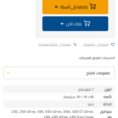
إضافة إلى السلة
شراء الان
اضافة الى المفضلة
اضافة الى قائمة المقارنة
التصنيفات:
الراديتر
,
المحركات
معلومات المنتج
الوزن
7 كيلوغرام
الأبعاد
80 × 18 × 18 سنتيميتر
الحالة
جديد
متوافق
230i, 230i xDrive, 330i, 330i xDrive, 330e, 330i GT xDrive,
مع
430i, 430i xDrive, 430i Gran Coupe