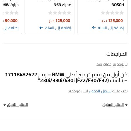
BOSCH
محرك N63
حرارة BMW
125,000
د.ع
125,000
د.ع
90,000
د.ع
إضافة إلى السلة
إضافة إلى السلة
إضافة إلى ا
المراجعات
لا توجد مراجعات بعد.
كن أول من يقيم “راديتر أصلي BMW – رقم 17118482622
– يناسب 230i/330i/430i (F22/F30/F32)”
يجب عليك
تسجيل الدخول
لنشر مراجعة.
المنتج السابق
المنتج اللاحق