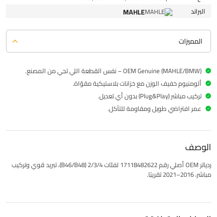
البراند
MAHLE
المميزات
OEM Genuine (MAHLE/BMW) – نفس القطعة اللي تجي من المصنع.
ألومنيوم خفيف الوزن مع خزانات بلاستيكية مقوّاة.
تركيب مباشر (Plug&Play) بدون أي تعديل.
عمر افتراضي طويل ومقاومة للتآكل.
الوصف
ردياتر OEM أصلي رقم 17118482622 لفئات 2/3/4 (B46/B48)، تبريد قوي وتركيب
مباشر، 2016–2021 تقريبًا.