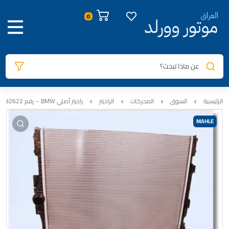
صور المنتج
معلومات المنتج
الوصف
السيارات المتوافقة
المراجعات
0
عن ماذا تبحث؟
الرئيسية
السوق
المحركات
الراديتر
راديتر أصلي BMW – رقم 17118482622 – يناسب 230i/330i/430i (F22/F30/F32)
MAHLE