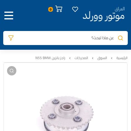
صور المنتج
معلومات المنتج
الوصف
السيارات المتوافقة
المراجعات
0
عن ماذا تبحث؟
الرئيسية
السوق
المحركات
راجز بانزين N55 BMW