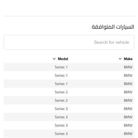
السيارات المتوافقة
ear
Model
Make
11
1 Series
BMW
12
1 Series
BMW
13
1 Series
BMW
16
2 Series
BMW
17
2 Series
BMW
15
3 Series
BMW
16
3 Series
BMW
17
3 Series
BMW
10
3 Series
BMW