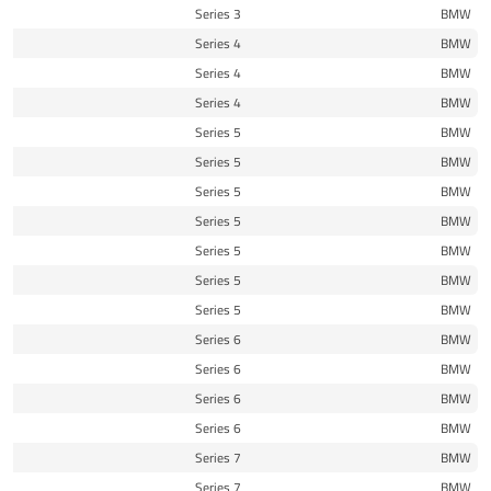
12
3 Series
BMW
15
4 Series
BMW
16
4 Series
BMW
17
4 Series
BMW
10
5 Series
BMW
13
5 Series
BMW
15
5 Series
BMW
16
5 Series
BMW
18
5 Series
BMW
19
5 Series
BMW
19
5 Series
BMW
15
6 Series
BMW
16
6 Series
BMW
17
6 Series
BMW
14
6 Series
BMW
15
7 Series
BMW
16
7 Series
BMW