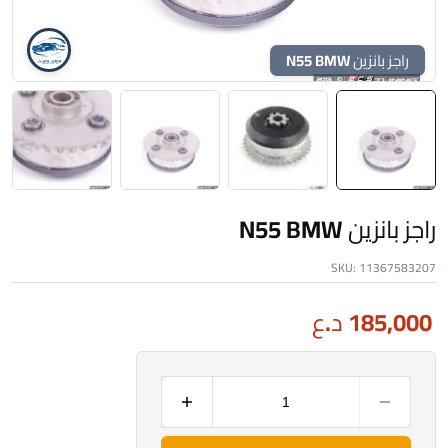
راجز بانزين N55 BMW
راجز بانزين N55 BMW
SKU:
11367583207
185,000
د.ع