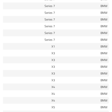
17
7 Series
BMW
11
7 Series
BMW
12
7 Series
BMW
13
7 Series
BMW
14
7 Series
BMW
18
7 Series
BMW
15
X1
BMW
11
X3
BMW
14
X3
BMW
15
X3
BMW
16
X3
BMW
17
X3
BMW
15
X4
BMW
16
X4
BMW
17
X4
BMW
09
X5
BMW