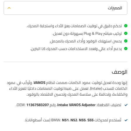
المميزات
تحكم دقيق في توقيت الصمامات يعزز الأداء واستجابة المحرك.
تركيب مباشر Plug & Play بسهولة دون تعديل.
يحسن استهلاك الوقود وأداء المحرك بالمجمل.
يدعم أداء عالي وتعدد الاستخدامات حسب المحرك L6 البنزين.
الوصف
إنها وحدة تعديل توقيت عمود الكامات صممت لنظام
VANOS
، وتُركّب في عمود
الكامات للسحب (Intake). تعمل على ضبط توقيت الصمامات داخليًا لتعزيز الأداء
والكفاءة، وتحافظ على سلاسة المحرك وتحسين الاقتصاد بالوقود.
تصنيف القطعة:
Intake VANOS Adjuster
، رقم OEM:
11367583207
.
تُستخدم لمحركات BMW:
N51، N52، N55، S55
(ست أسطوانات).