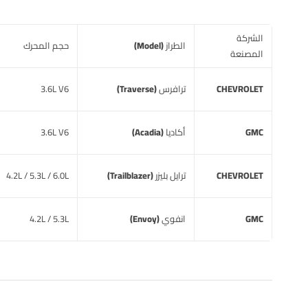
الشركة
الطراز (Model)
حجم المحرك
المصنعة
CHEVROLET
ترافرس (Traverse)
3.6L V6
GMC
أكاديا (Acadia)
3.6L V6
CHEVROLET
ترايل بليزر (Trailblazer)
4.2L / 5.3L / 6.0L
GMC
انفوي (Envoy)
4.2L / 5.3L