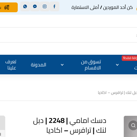
كن أحد الموردين / أملى الاستمارة
س
وقة فقط!
تسوق من
تعرف
المدونة
ت
الاقسام
علينا
دسك امامي | 2248 | دبل
لنك | ترافرس – اكاديا