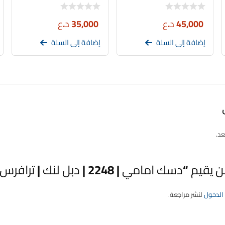
45,000
د.ع
35,000
د.ع
إضافة إلى السلة
إضافة إلى السلة
عد.
ك امامي | 2248 | دبل لنك | ترافرس – اكاديا”
الدخول
لنشر مراجعة.