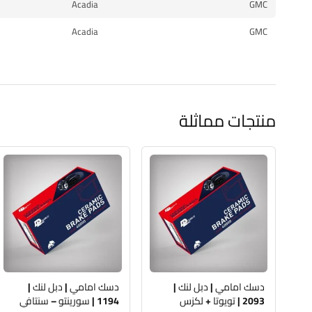
Acadia
GMC
Acadia
GMC
منتجات مماثلة
دسك امامي | دبل لنك |
دسك امامي | دبل لنك |
2093 | تويوتا + لكزس
1194 | سورينتو – سنتافي