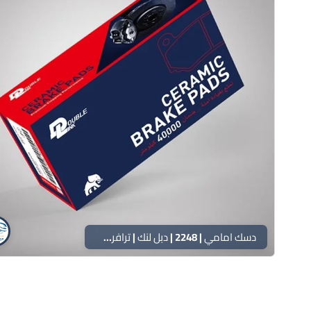
دسك امامي | 2248 | دبل لنك | ترافرس – اكاديا