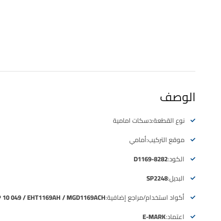
الوصف
نوع القطعة:
دسكات امامية
موقع التركيب:
أمامي
الكود:
D1169-8282
البديل:
SP2248
أكواد استخدام/مراجع إضافية:
P 10 049 / EHT1169AH / MGD1169ACH
اعتماد:
E-MARK