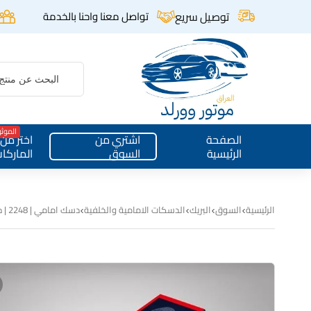
توصيل سريع
تواصل معنا واحنا بالخدمة
الموث
الصفحة
اشتري من
اختر من
الرئيسية
السوق
الماركا
الرئيسية
السوق
البريك
الدسكات الامامية والخلفية
دسك امامي | 2248 | دبل لنك | ترافرس – اكاديا