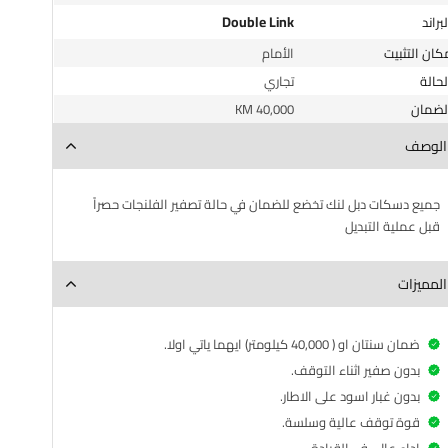
Double Link
البراند
مكان التثبيت
الأمام
الحالة
تجاري
الضمان
40,000 KM
الوصف
جميع دسكات دبل لنك تخضع للضمان في حالة تصفير الفلنجات حصراً
قبل عملية التبديل
المميزات
ضمان سنتان او ( 40,000 كيلومتر) ايهما ياتي اولا.
بدون صفير اثناء التوقف.
بدون غبار اسود على الاطار.
قوة توقف عالية وسلسة.