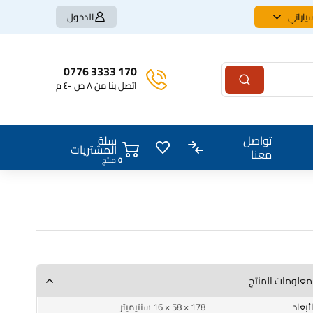
ياراتي
الدخول
170 3333 0776
اتصل بنا من ٨ ص -٤ م
سلة
تواصل
المشتريات
معنا
0
منتج
معلومات المنتج
الأبعاد
178 × 58 × 16 سنتيميتر