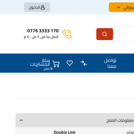
ياراتي
الدخول
170 3333 0776
اتصل بنا من ٨ ص -٤ م
سلة
تواصل
المشتريات
معنا
0
منتج
معلومات المنتج
Double Link
البراند