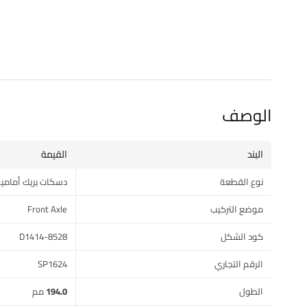
الوصف
البند
القيمة
نوع القطعة
دسكات بريك أمامية
موضع التركيب
Front Axle
كود الشكل
D1414-8528
الرقم التجاري
SP1624
الطول
194.0 مم