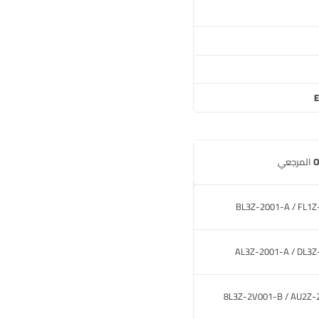
E
BL3Z-2001-A / FL1Z
AL3Z-2001-A / DL3Z
8L3Z-2V001-B / AU2Z-