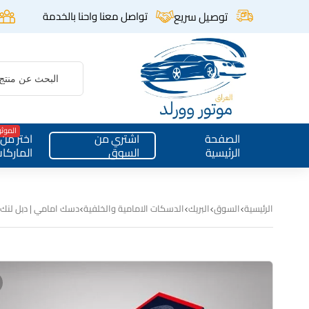
توصيل سريع
تواصل معنا واحنا بالخدمة
الموث
الصفحة
اشتري من
اختر من
الرئيسية
السوق
الماركا
الرئيسية
السوق
البريك
الدسكات الامامية والخلفية
دسك امامي | دبل لنك | 1624 | F150 – اكسبيد