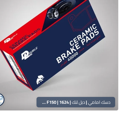
دسك امامي | دبل لنك | 1624 | F150 – اكسبيديشن