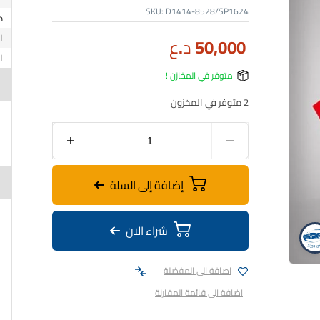
SKU:
D1414-8528/SP1624
50,000
د.ع
متوفر في المخازن !
2 متوفر في المخزون
إضافة إلى السلة
شراء الان
اضافة الى المفضلة
اضافة الى قائمة المقارنة