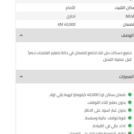
مكان التثبيت
الأمام
الحالة
تجاري
الضمان
40,000 KM
الوصف
جميع دسكات دبل لنك تخضع للضمان في حالة تصفير الفلنجات حصراً
قبل عملية التبديل
المميزات
ضمان سنتان او ( 40,000 كيلومتر) ايهما ياتي اولا.
بدون صفير اثناء التوقف.
بدون غبار اسود على الاطار.
قوة توقف عالية وسلسة.
اداء عالي في القيادة.
تطبق الشروط والاحكام على الضمان.