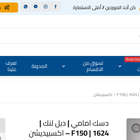
كن أحد الموردين / أملى الاستمارة
س
وقة فقط!
تسوق من
تعرف
المدونة
ت
الاقسام
علينا
يشن
دسك امامي | دبل لنك |
1624 | F150 – اكسبيديشن