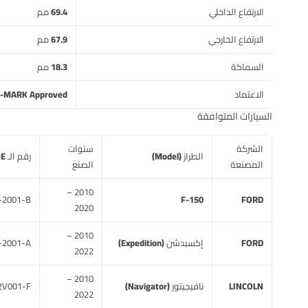
الارتفاع الداخلي
69.4 مم
الارتفاع الخارجي
67.9 مم
السماكة
18.3 مم
الاعتماد
-MARK Approved
السيارات المتوافقة
الشركة
سنوات
الطراز (Model)
رقم الـ OE المرجعي
المصنعة
الصنع
2010 –
-2001-B
F-150
FORD
2020
2010 –
FORD
إكسبدشن (Expedition)
-2001-A
2022
2010 –
LINCOLN
نافيجيتور (Navigator)
2V001-F
2022