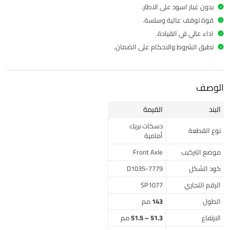
بدون غبار اسود على الاطار.
قوة توقف عالية وسلسة.
اداء عالي في القيادة.
تطبق الشروط والاحكام على الضمان.
الوصف
البند
القيمة
دسكات بريك
نوع القطعة
أمامية
موضع التركيب
Front Axle
كود الشكل
D1035-7779
الرقم التجاري
SP1077
الطول
143 مم
الارتفاع
51.3 – 51.5 مم