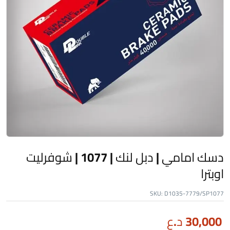
دسك امامي | دبل لنك | 1077 | شوفرليت
اوبترا
SKU:
D1035-7779/SP1077
30,000
د.ع