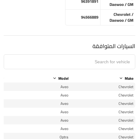
96391891
Daewoo / GM
Chevrolet /
94566889
Daewoo / GM
السيارات المتوافقة
ear
Model
Make
09
Aveo
Chevrolet
10
Aveo
Chevrolet
10
Aveo
Chevrolet
11
Aveo
Chevrolet
11
Aveo
Chevrolet
13
Aveo
Chevrolet
10
Optra
Chevrolet