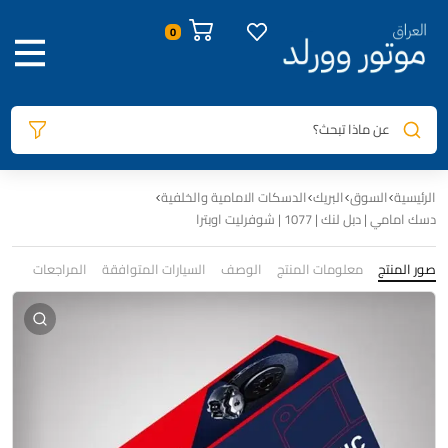
0
عن ماذا تبحث؟
الرئيسية
السوق
البريك
الدسكات الامامية والخلفية
دسك امامي | دبل لنك | 1077 | شوفرليت اوبترا
صور المنتج
معلومات المنتج
الوصف
السيارات المتوافقة
المراجعات