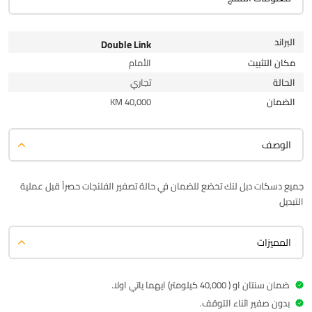
البراند
Double Link
مكان التثبيت
الأمام
الحالة
تجاري
الضمان
40,000 KM
الوصف
جميع دسكات دبل لنك تخضع للضمان في حالة تصفير الفلنجات حصراً قبل عملية
التبديل
المميزات
ضمان سنتان او ( 40,000 كيلومتر) ايهما ياتي اولا.
بدون صفير اثناء التوقف.