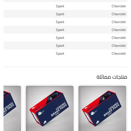
13
Spark
Chevrolet
14
Spark
Chevrolet
14
Spark
Chevrolet
15
Spark
Chevrolet
15
Spark
Chevrolet
16
Spark
Chevrolet
16
Spark
Chevrolet
منتجات مماثلة