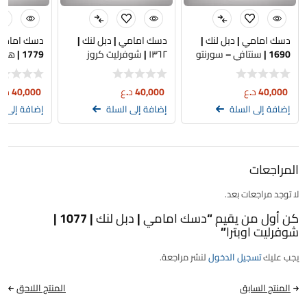
دسك امامي | دبل لنك |
دسك امامي | دبل لنك |
دسك امامي |
1690 | سنتافي – سورنتو
١٣٦٢ | شوفرليت كروز
1779 | هوندا اكورد
40,000
د.ع
40,000
د.ع
40,000
د.ع
إضافة إلى السلة
إضافة إلى السلة
إضافة إلى ا
المراجعات
لا توجد مراجعات بعد.
كن أول من يقيم “دسك امامي | دبل لنك | 1077 |
شوفرليت اوبترا”
يجب عليك
تسجيل الدخول
لنشر مراجعة.
المنتج السابق
المنتج اللاحق