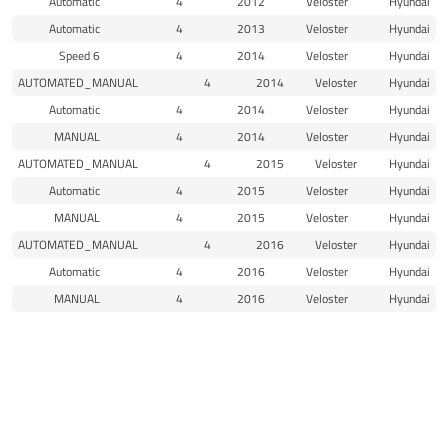
Automatic
4
2012
Veloster
Hyundai
Automatic
4
2013
Veloster
Hyundai
6 Speed
4
2014
Veloster
Hyundai
AUTOMATED_MANUAL
4
2014
Veloster
Hyundai
Automatic
4
2014
Veloster
Hyundai
MANUAL
4
2014
Veloster
Hyundai
AUTOMATED_MANUAL
4
2015
Veloster
Hyundai
Automatic
4
2015
Veloster
Hyundai
MANUAL
4
2015
Veloster
Hyundai
AUTOMATED_MANUAL
4
2016
Veloster
Hyundai
Automatic
4
2016
Veloster
Hyundai
MANUAL
4
2016
Veloster
Hyundai
Automatic
4
2017
Veloster
Hyundai
Automatic
4
2019
Veloster
Hyundai
Automatic
4
2020
Veloster
Hyundai
Manual
4
2020
Veloster
Hyundai
الرئيسية
المتجر
الاقسام
البحث
واتساب
الى الاعلى
Automatic
4
2021
Veloster
Hyundai