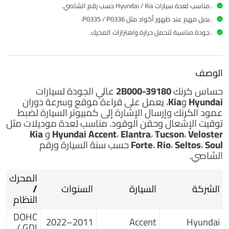
. مناسب لعدة سيارات Hyundai / Kia حسب رقم الشاصي.
. بديل مهم عند ظهور أكواد مثل P0335 / P0336.
. جودة مناسبة لتحمل حرارة واهتزازات المحرك.
الوصف
حساس كرنك 39180-2B000
عالي الجودة لسيارات
Hyundai وKia
، يعمل على قراءة موقع وسرعة دوران
عمود الكرنك وإرسال الإشارة إلى كمبيوتر السيارة لضبط
توقيت الإشعال وحقن الوقود. مناسب لعدة موديلات مثل
Hyundai Accent، Elantra، Tucson، Veloster
و
Kia
Forte، Rio، Seltos، Soul
حسب سنة السيارة ورقم
الشاصي.
المحرك
الشركة
السيارة
السنوات
/
النظام
DOHC
2011–2022
Accent
Hyundai
/ GDI