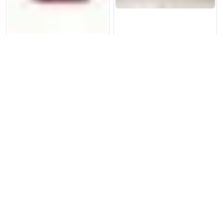
لايت كامري امريكي يمين XSE
بك لايت كامري متحرك يمين
2021
2024-2021
الرئيسية
المتجر
الاقسام
البحث
واتساب
الى الاعلى
173,500
د.ع
44,000
د.ع
إضافة إلى السلة
إضافة إلى السلة
المراجعات
لا توجد مراجعات بعد.
كن أول من يقيم “جام لايت راف فور 2020”
يجب عليك
تسجيل الدخول
لنشر مراجعة.