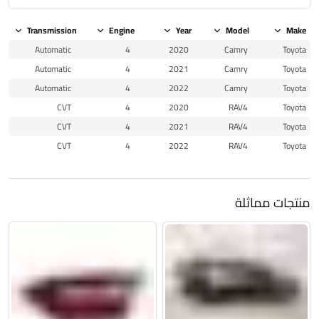
Transmission
Engine
Year
Model
Make
Automatic
4
2020
Camry
Toyota
Automatic
4
2021
Camry
Toyota
Automatic
4
2022
Camry
Toyota
CVT
4
2020
RAV4
Toyota
CVT
4
2021
RAV4
Toyota
CVT
4
2022
RAV4
Toyota
منتجات مماثلة