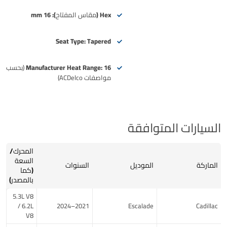
Hex (مقاس المفتاح):
16 mm
Seat Type:
Tapered
16
Manufacturer Heat Range:
(بحسب
مواصفات ACDelco)
السيارات المتوافقة
المحرك/
السعة
الماركة
الموديل
السنوات
(كما
بالمصدر)
5.3L V8
/ 6.2L
2021–2024
Escalade
Cadillac
V8