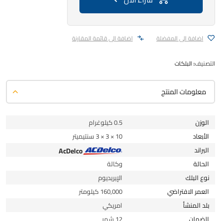
اضافة الى المفضلة
اضافة الى قائمة المقارنة
التصنيف:
البلكات
معلومات المنتج
الوزن
0.5 كيلوغرام
الأبعاد
10 × 3 × 3 سنتيميتر
البراند
AcDelco
الحالة
وكالة
نوع البلك
الإيريديوم
العمر الافتراضي
160,000 كيلومتر
بلد المنشأ
امريكي
الضمان
12 شهر