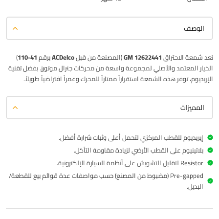
الوصف
تعد شمعة الاحتراق
GM 12622441
(المصنعة من قبل
ACDelco
برقم
41-110
)
الخيار المعتمد والأصلي لمجموعة واسعة من محركات جنرال موتورز. بفضل تقنية
الإريديوم
، توفر هذه الشمعة استقراراً ممتازاً للمحرك وعمراً افتراضياً طويلاً.
المميزات
إيريديوم للقطب المركزي لتحمل أعلى وثبات شرارة أفضل.
بلاتينيوم على القطب الأرضي لزيادة مقاومة التآكل.
Resistor لتقليل التشويش على أنظمة السيارة الإلكترونية.
Pre-gapped (مضبوط من المصنع) حسب مواصفات عدة قوائم بيع للقطعة/
البديل.