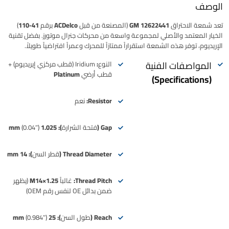
الوصف
تعد شمعة الاحتراق
GM 12622441
(المصنعة من قبل
ACDelco
برقم
41-110
)
الخيار المعتمد والأصلي لمجموعة واسعة من محركات جنرال موتورز. بفضل تقنية
الإريديوم
، توفر هذه الشمعة استقراراً ممتازاً للمحرك وعمراً افتراضياً طويلاً.
المواصفات الفنية
النوع:
Iridium (قطب مركزي إيريديوم) +
قطب أرضي Platinum
(Specifications)
Resistor:
نعم
Gap (فتحة الشرارة):
1.025 mm
(0.04″)
Thread Diameter (قطر السن):
14 mm
Thread Pitch:
غالباً
M14×1.25
(يظهر
ضمن بدائل OE لنفس رقم OEM)
Reach (طول السن):
25 mm
(0.984″)