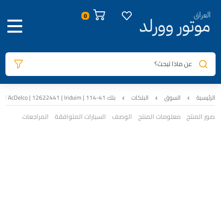
عن ماذا تبحث؟
الرئيسية
السوق
البلكات
بلك AcDelco | 12622441 | Iriduim | 114-41 تاهو – يوكن | سيت اربع قطع
صور المنتج
معلومات المنتج
الوصف
السيارات المتوافقة
المراجعات