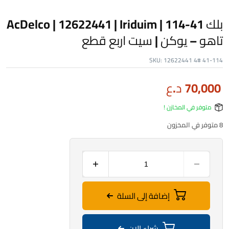
بلك AcDelco | 12622441 | Iriduim | 114-41
تاهو – يوكن | سيت اربع قطع
SKU:
12622441 4# 41-114
70,000
د.ع
متوفر في المخازن !
8 متوفر في المخزون
إضافة إلى السلة
شراء الان