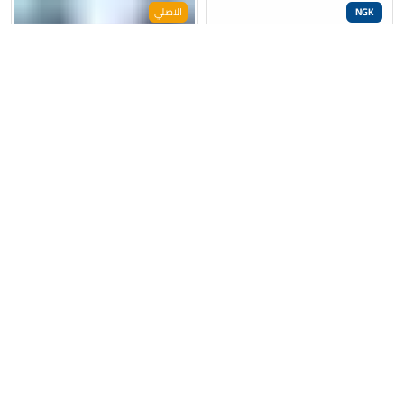
NGK
الاصلي
الرئيسية
المتجر
الاقسام
البحث
واتساب
الى الاعلى
بلك أصلي N52N – BMW
سيت بلكات بوش | Y5KPP332 |
دبل بلاتينيوم | 0241145801
26,500
د.ع
–
33,000
د.ع
72,000
د.ع
تحديد أحد الخيارات
إضافة إلى السلة
المراجعات