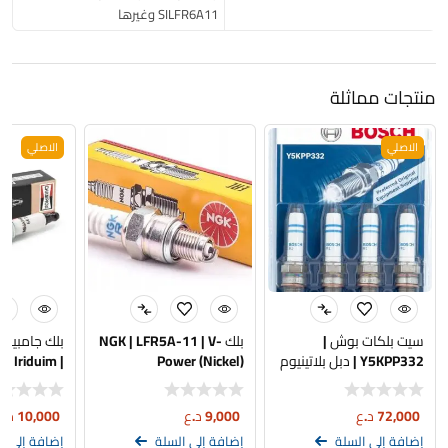
SILFR6A11 وغيرها
منتجات مماثلة
الاصلي
الاصلي
سيت بلكات بوش |
بلك NGK | LFR5A-11 | V-
بلك جامبيون 
Y5KPP332 | دبل بلاتينيوم
Power (Nickel)
 Iriduim |
pion 9299
| 0241145801
72,000
د.ع
9,000
د.ع
10,000
د.ع
إضافة إلى السلة
إضافة إلى السلة
إضافة إلى ا