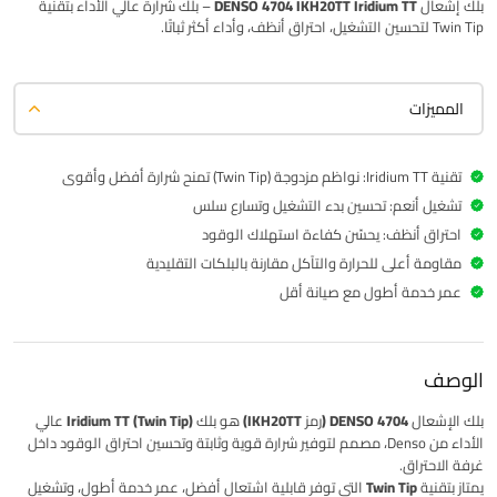
بلك إشعال
DENSO 4704 IKH20TT Iridium TT
– بلك شرارة عالي الأداء بتقنية
Twin Tip لتحسين التشغيل، احتراق أنظف، وأداء أكثر ثباتًا.
المميزات
تقنية Iridium TT: نواظم مزدوجة (Twin Tip) تمنح شرارة أفضل وأقوى
تشغيل أنعم: تحسين بدء التشغيل وتسارع سلس
احتراق أنظف: يحسّن كفاءة استهلاك الوقود
مقاومة أعلى للحرارة والتآكل مقارنة بالبلكات التقليدية
عمر خدمة أطول مع صيانة أقل
الوصف
بلك الإشعال
DENSO 4704 (رمز IKH20TT)
هو بلك
Iridium TT (Twin Tip)
عالي
الأداء من Denso، مصمم لتوفير شرارة قوية وثابتة وتحسين احتراق الوقود داخل
غرفة الاحتراق.
يمتاز بتقنية
Twin Tip
التي توفر قابلية اشتعال أفضل، عمر خدمة أطول، وتشغيل