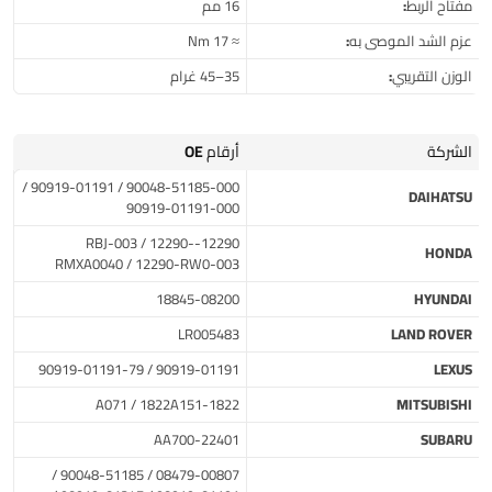
مفتاح الربط:
16 مم
عزم الشد الموصى به:
≈ 17 Nm
الوزن التقريبي:
35–45 غرام
الشركة
أرقام OE
90048-51185-000 / 90919-01191 /
DAIHATSU
90919-01191-000
12290-RBJ-003 / 12290-
HONDA
RMXA0040 / 12290-RW0-003
18845-08200
HYUNDAI
LR005483
LAND ROVER
90919-01191 / 90919-01191-79
LEXUS
1822-A071 / 1822A151
MITSUBISHI
22401-AA700
SUBARU
08479-00807 / 90048-51185 /