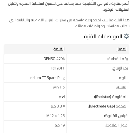
أنعم مقارنة بالبواجي التقليدية، مما يساعد على تحسين استجابة المحرك وتقليل
استهلاك الوقود.
هذا البلك مناسب لمجموعة واسعة من سيارات البنزين الأوروبية واليابانية التي
تتطلب مقاسات ومواصفات مماثلة.
المواصفات الفنية
المعيار
القيمة
رقم القطعة:
DENSO 4704
رمز الإنتاج:
IKH20TT
النوع:
Iridium TT Spark Plug
التقنية:
Twin Tip
المقاومة (Resistor):
نعم
الفجوة (Electrode Gap):
≈ 0.8 مم
قياس القلاوظ:
M12 × 1.25
طول القلاوظ:
19 مم