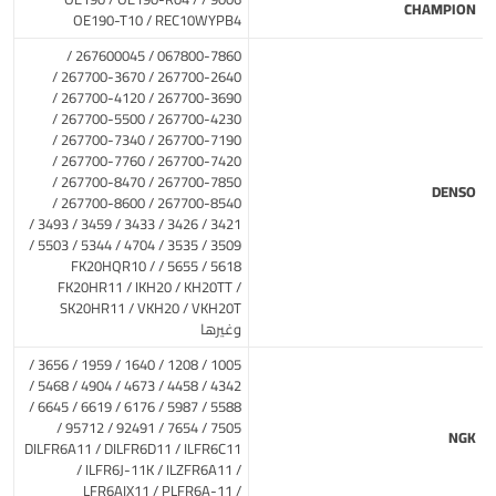
CHAMPION
OE190-T10 / REC10WYPB4
067800-7860 / 267600045 /
267700-2640 / 267700-3670 /
267700-3690 / 267700-4120 /
267700-4230 / 267700-5500 /
267700-7190 / 267700-7340 /
267700-7420 / 267700-7760 /
267700-7850 / 267700-8470 /
DENSO
267700-8540 / 267700-8600 /
3421 / 3426 / 3433 / 3459 / 3493 /
3509 / 3535 / 4704 / 5344 / 5503 /
5618 / 5655 / FK20HQR10 /
FK20HR11 / IKH20 / KH20TT /
SK20HR11 / VKH20 / VKH20T
وغيرها
1005 / 1208 / 1640 / 1959 / 3656 /
4342 / 4458 / 4673 / 4904 / 5468 /
5588 / 5987 / 6176 / 6619 / 6645 /
7505 / 7654 / 92491 / 95712 /
NGK
DILFR6A11 / DILFR6D11 / ILFR6C11
/ ILFR6J-11K / ILZFR6A11 /
LFR6AIX11 / PLFR6A-11 /