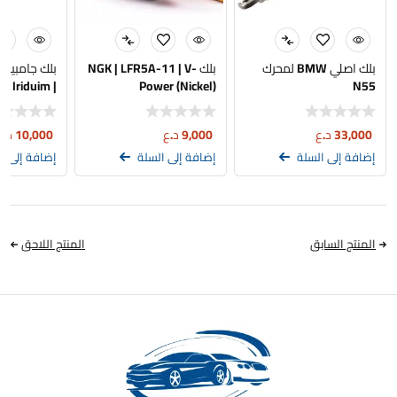
بلك اصلي BMW لمحرك
بلك NGK | LFR5A-11 | V-
بلك جامبيون 
 Iriduim |
Power (Nickel)
N55
pion 9299
33,000
د.ع
9,000
د.ع
10,000
د.ع
إضافة إلى السلة
إضافة إلى السلة
إضافة إلى ا
المنتج السابق
المنتج اللاحق