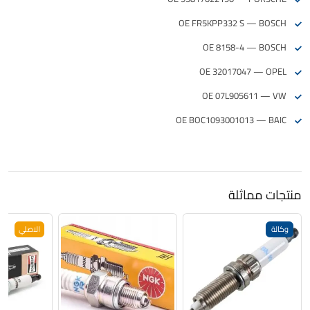
OE FR5KPP332 S — BOSCH
OE 8158-4 — BOSCH
OE 32017047 — OPEL
OE 07L905611 — VW
OE BOC1093001013 — BAIC
منتجات مماثلة
وكالة
الاصلي