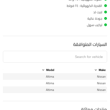
القدرة الكهربائية : ٢٤ فولط
لايت لد
جودة عالية
تركيب سهل
السيارات المتوافقة
ear
Model
Make
17
Altima
Nissan
17
Altima
Nissan
17
Altima
Nissan
منتجات مماثلة