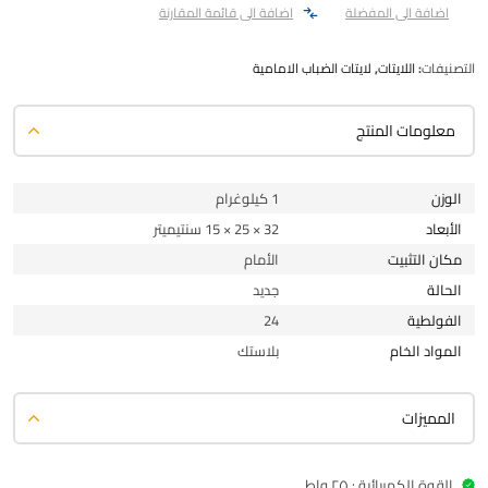
اضافة الى المفضلة
اضافة الى قائمة المقارنة
التصنيفات:
اللايتات
,
لايتات الضباب الامامية
معلومات المنتج
الوزن
1 كيلوغرام
الأبعاد
32 × 25 × 15 سنتيميتر
مكان التثبيت
الأمام
الحالة
جديد
الفولطية
24
المواد الخام
بلاستك
المميزات
القوة الكهربائية : ٢٥ واط