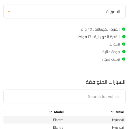
المميزات
القوة الكهربائية : ٢٥ واط
القدرة الكهربائية : ٢٤ فولط
لايت لد
جودة عالية
تركيب سهل
السيارات المتوافقة
ear
Model
Make
17
Elantra
Hyundai
17
Elantra
Hyundai