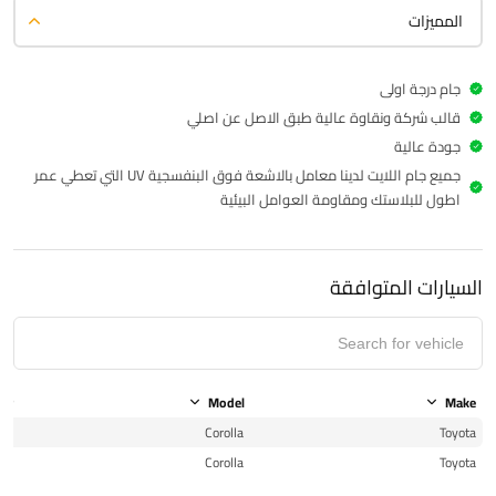
المميزات
جام درجة اولى
قالب شركة ونقاوة عالية طبق الاصل عن اصلي
جودة عالية
جميع جام اللايت لدينا معامل بالاشعة فوق البنفسجية UV التي تعطي عمر
اطول للبلاستك ومقاومة العوامل البيئية
السيارات المتوافقة
ear
Model
Make
22
Corolla
Toyota
22
Corolla
Toyota