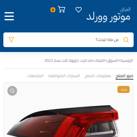
0
عن ماذا تبحث؟
الرئيسية
السوق
اللايتات
بك لايت كورولا ثابت يسار 2022
صور المنتج
معلومات المنتج
السيارات المتوافقة
المراجعات
جديد