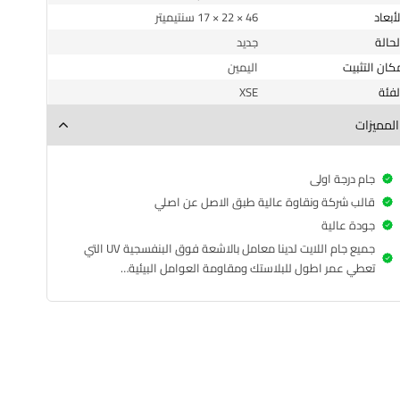
الأبعاد
46 × 22 × 17 سنتيميتر
الحالة
جديد
مكان التثبيت
اليمين
الفئة
XSE
المميزات
جام درجة اولى
قالب شركة ونقاوة عالية طبق الاصل عن اصلي
جودة عالية
جميع جام اللايت لدينا معامل بالاشعة فوق البنفسجية UV التي
تعطي عمر اطول للبلاستك ومقاومة العوامل البيئية…