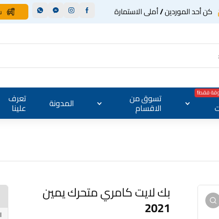
كن أحد الموردين / أملى الاستمارة
س
وقة فقط!
تسوق من
تعرف
المدونة
ت
الاقسام
علينا
بك لايت كامري متحرك يمين
2021