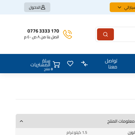
ياراتي
الدخول
170 3333 0776
اتصل بنا من ٨ ص -٤ م
سلة
تواصل
المشتريات
معنا
0
منتج
معلومات المنتج
الوزن
1.5 كيلوغرام