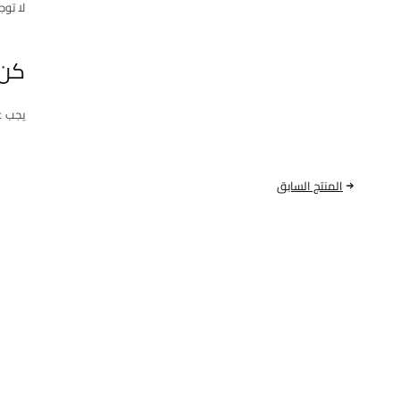
لا توج
كن 
يجب 
المنتج السابق