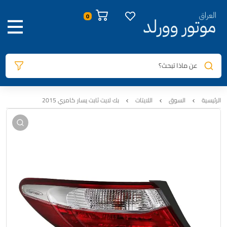
صور المنتج
معلومات المنتج
السيارات المتوافقة
المراجعات
0
عن ماذا تبحث؟
الرئيسية
السوق
اللايتات
بك لايت ثابت يسار كامري 2015