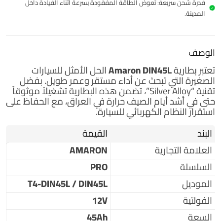
قدرة شحن سريعة: تعوض الطاقة المفقودة بسرعة أثناء القيادة داخل
المدينة.
الوصف
تعتبر بطارية
Amaron DIN45L
الحل الأمثل للسيارات
الصغيرة التي تبحث عن أداء مستقر وعمر طويل. بفضل
تقنية “Silver Alloy”، تضمن هذه البطارية تشغيلاً موثوقاً
حتى في أشد أيام الصيف حرارة في العراق، مع الحفاظ على
استقرار النظام الكهربائي للسيارة.
البند
القيمة
العلامة التجارية
AMARON
السلسلة
PRO
الموديل
T4-DIN45L / DIN45L
الفولتية
12V
السعة
45Ah