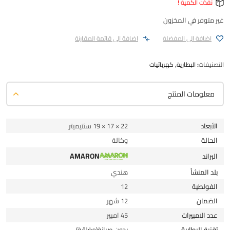
نفذت الكمية !
غير متوفر في المخزون
اضافة الى المفضلة
اضافة الى قائمة المقارنة
التصنيفات:
البطارية
,
كهربائيات
معلومات المنتج
الأبعاد
22 × 17 × 19 سنتيميتر
الحالة
وكالة
AMARON
البراند
بلد المنشأ
هندي
الفولطية
12
الضمان
12 شهر
عدد الامبيرات
45 امبير
تقنية البطارية
بدون صيانة(مغلقة)