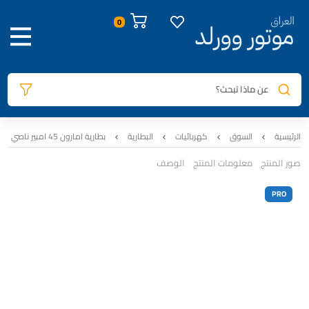
عن ماذا تبحث؟
الرئيسية
السوق
كهربائيات
البطارية
بطارية امارون 45 امبير ناصي عكس – Amaron PRO
صور المنتج
معلومات المنتج
الوصف
PRO