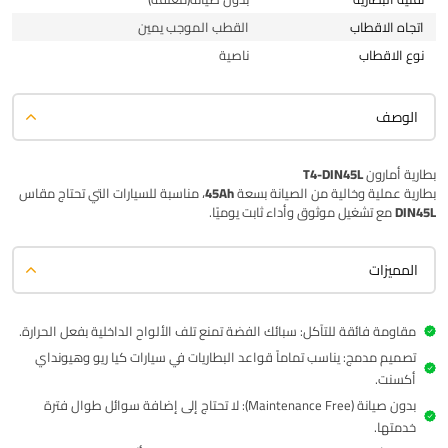
اتجاه الاقطاب
القطب الموجب يمين
نوع الاقطاب
ناصية
الوصف
بطارية أمارون T4-DIN45L
بطارية عملية وخالية من الصيانة بسعة
45Ah
، مناسبة للسيارات التي تحتاج مقاس
DIN45L
مع تشغيل موثوق وأداء ثابت يوميًا.
المميزات
مقاومة فائقة للتآكل: سبائك الفضة تمنع تلف الألواح الداخلية بفعل الحرارة.
تصميم مدمج: يناسب تماماً قواعد البطاريات في سيارات كيا ريو وهيونداي
أكسنت.
بدون صيانة (Maintenance Free): لا تحتاج إلى إضافة سوائل طوال فترة
خدمتها.