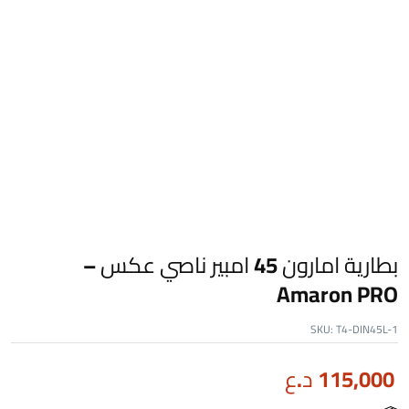
بطارية امارون 45 امبير ناصي عكس –
Amaron PRO
SKU:
T4-DIN45L-1
115,000
د.ع