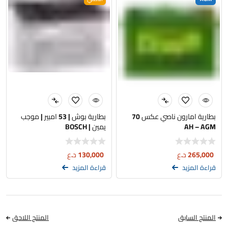
بطارية امارون ناصي عكس 70
بطارية بوش | 53 امبير | موجب
AH – AGM
يمين | BOSCH
265,000
د.ع
130,000
د.ع
قراءة المزيد
قراءة المزيد
المنتج السابق
المنتج اللاحق