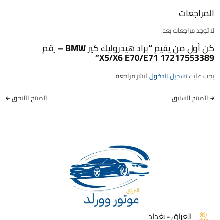
المراجعات
لا توجد مراجعات بعد.
كن أول من يقيم “براد هيدروليك كير BMW – رقم
17217553389 X5/X6 E70/E71”
يجب عليك
تسجيل الدخول
لنشر مراجعة.
المنتج السابق
المنتج اللاحق
العراق - بغداد