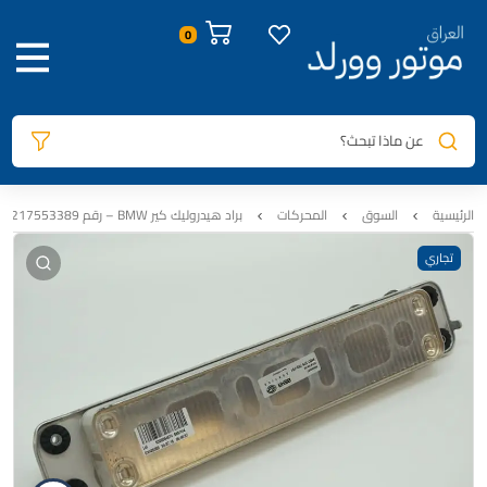
صور المنتج
معلومات المنتج
الوصف
المراجعات
0
عن ماذا تبحث؟
الرئيسية
السوق
المحركات
براد هيدروليك كير BMW – رقم 17217553389 X5/X6 E70/E71
تجاري