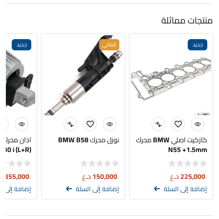
منتجات مماثلة
جديد
جديد
الماني
جديد
كازكيت اصلي BMW محرك
نوزل محرك BMW B58
ا
530 i (L+R)
N55 +1.5mm
225,000
د.ع
150,000
د.ع
355,000
د
إضافة إلى السلة
إضافة إلى السلة
إضافة إلى ا