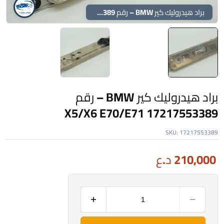
براد هيدروليك كير BMW – رقم 17217553389 X5/X6 E70/E71
براد هيدروليك كير BMW – رقم
17217553389 X5/X6 E70/E71
SKU:
17217553389
210,000
د.ع