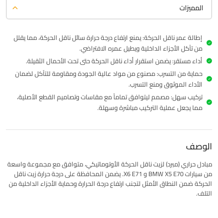
المميزات
إطالة عمر ناقل الحركة: يمنع ارتفاع درجة حرارة سائل ناقل الحركة، مما يقلل
من تآكل الأجزاء الداخلية ويطيل عمره الافتراضي.
أداء مستقر: يضمن استقرار أداء ناقل الحركة حتى تحت الأحمال الثقيلة.
حماية من التسرب: مصنوع من مواد عالية الجودة ومقاومة للتآكل لضمان
الأداء الموثوق ومنع التسرب.
تركيب سهل: مصمم ليتوافق تماماً مع مقاسات وتصاميم القطع الأصلية،
مما يجعل عملية التركيب مباشرة وسهلة.
الوصف
مبادل حراري (مبرد) لزيت ناقل الحركة الأوتوماتيكي، متوافق مع مجموعة واسعة
من سيارات BMW X5 E70 و X6 E71. يضمن المحافظة على درجة حرارة زيت ناقل
الحركة ضمن النطاق الأمثل لتجنب ارتفاع درجة الحرارة وحماية الأجزاء الداخلية من
التلف.